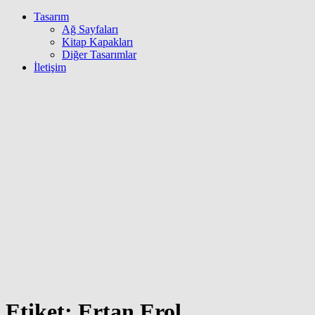
Tasarım
Ağ Sayfaları
Kitap Kapakları
Diğer Tasarımlar
İletişim
Etiket:
Ertan Erol