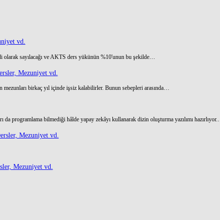
niyet vd.
di olarak sayılacağı ve AKTS ders yükünün %10'unun bu şekilde…
rsler, Mezuniyet vd.
 mezunları birkaç yıl içinde işsiz kalabilirler. Bunun sebepleri arasında…
ı da programlama bilmediği hâlde yapay zekâyı kullanarak dizin oluşturma yazılımı hazırlıyor
rsler, Mezuniyet vd.
ler, Mezuniyet vd.