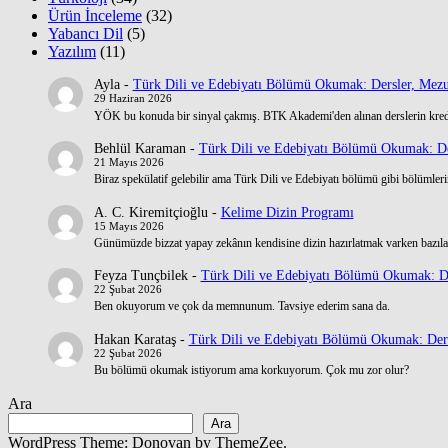
Ürün İnceleme
(32)
Yabancı Dil
(5)
Yazılım
(11)
Ayla
-
Türk Dili ve Edebiyatı Bölümü Okumak: Dersler, Mezu
29 Haziran 2026
YÖK bu konuda bir sinyal çakmış. BTK Akademi'den alınan derslerin kre
Behlül Karaman
-
Türk Dili ve Edebiyatı Bölümü Okumak: De
21 Mayıs 2026
Biraz spekülatif gelebilir ama Türk Dili ve Edebiyatı bölümü gibi bölümlerin
A. C. Kiremitçioğlu
-
Kelime Dizin Programı
15 Mayıs 2026
Günümüzde bizzat yapay zekânın kendisine dizin hazırlatmak varken bazılar
Feyza Tunçbilek
-
Türk Dili ve Edebiyatı Bölümü Okumak: De
22 Şubat 2026
Ben okuyorum ve çok da memnunum. Tavsiye ederim sana da.
Hakan Karataş
-
Türk Dili ve Edebiyatı Bölümü Okumak: Ders
22 Şubat 2026
Bu bölümü okumak istiyorum ama korkuyorum. Çok mu zor olur?
Ara
Ara
WordPress Theme: Donovan by ThemeZee.