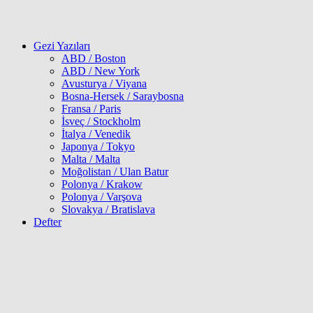
Gezi Yazıları
ABD / Boston
ABD / New York
Avusturya / Viyana
Bosna-Hersek / Saraybosna
Fransa / Paris
İsveç / Stockholm
İtalya / Venedik
Japonya / Tokyo
Malta / Malta
Moğolistan / Ulan Batur
Polonya / Krakow
Polonya / Varşova
Slovakya / Bratislava
Defter