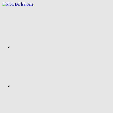
İçeriğe
atla
Facebook
Prof.
Dr.
İsa
SARI
–
Kişisel
Ağ
Sayfası
Instagram
X