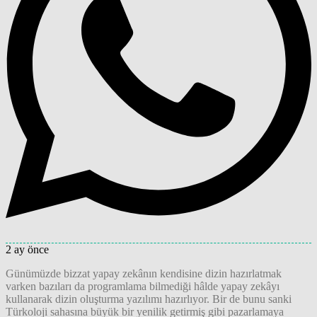
2 ay önce
Günümüzde bizzat yapay zekânın kendisine dizin hazırlatmak
varken bazıları da programlama bilmediği hâlde yapay zekâyı
kullanarak dizin oluşturma yazılımı hazırlıyor. Bir de bunu sanki
Türkoloji sahasına büyük bir yenilik getirmiş gibi pazarlamaya