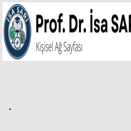
İçeriğe
atla
Facebook
Prof.
Dr.
İsa
SARI
–
Kişisel
Ağ
Sayfası
Instagram