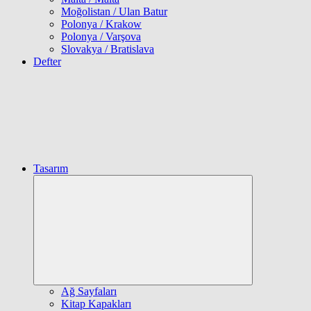
Moğolistan / Ulan Batur
Polonya / Krakow
Polonya / Varşova
Slovakya / Bratislava
Defter
Tasarım
Expand
child
menu
Ağ Sayfaları
Kitap Kapakları