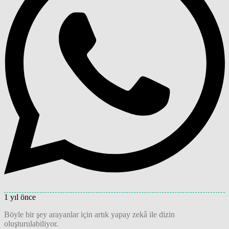
1 yıl önce
Böyle bir şey arayanlar için artık yapay zekâ ile dizin
oluşturulabiliyor.