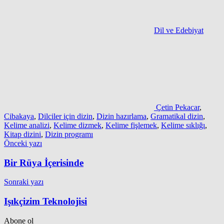
Dil ve Edebiyat
Çetin Pekacar
,
Cibakaya
,
Dilciler için dizin
,
Dizin hazırlama
,
Gramatikal dizin
,
Kelime analizi
,
Kelime dizmek
,
Kelime fişlemek
,
Kelime sıklığı
,
Kitap dizini
,
Dizin programı
Yazı
Önceki yazı
gezinmesi
Bir Rüya İçerisinde
Sonraki yazı
Işıkçizim Teknolojisi
Abone ol