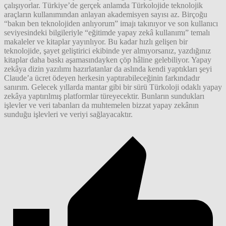
çalışıyorlar. Türkiye’de gerçek anlamda Türkolojide teknolojik
araçların kullanımından anlayan akademisyen sayısı az. Birçoğu
“bakın ben teknolojiden anlıyorum” imajı takınıyor ve son kullanıcı
seviyesindeki bilgileriyle “eğitimde yapay zekâ kullanımı” temalı
makaleler ve kitaplar yayınlıyor. Bu kadar hızlı gelişen bir
teknolojide, şayet geliştirici ekibinde yer almıyorsanız, yazdığınız
kitaplar daha baskı aşamasındayken çöp hâline gelebiliyor. Yapay
zekâya dizin yazılımı hazırlatanlar da aslında kendi yaptıkları şeyi
Claude’a ücret ödeyen herkesin yaptırabileceğinin farkındadır
sanırım. Gelecek yıllarda mantar gibi bir sürü Türkoloji odaklı yapay
zekâya yaptırılmış platformlar türeyecektir. Bunların sundukları
işlevler ve veri tabanları da muhtemelen bizzat yapay zekânın
sunduğu işlevleri ve veriyi sağlayacaktır.