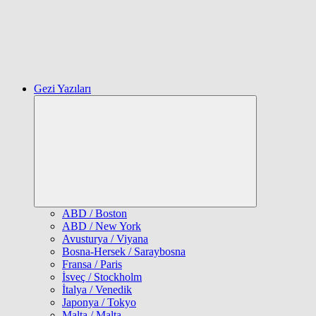
Gezi Yazıları
Expand
child
menu
ABD / Boston
ABD / New York
Avusturya / Viyana
Bosna-Hersek / Saraybosna
Fransa / Paris
İsveç / Stockholm
İtalya / Venedik
Japonya / Tokyo
Malta / Malta