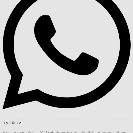
5 yıl önce
Hocam merhabalar. Yüksek lisans tezim için dizin arıyorum. Hangi