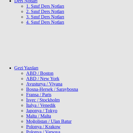
Ders Notları
1. Sınıf Ders Notları
2. Sınıf Ders Notları
3. Sınıf Ders Notları
4. Sınıf Ders Notları
Gezi Yazıları
ABD / Boston
ABD / New York
Avusturya / Viyana
Bosna-Hersek / Saraybosna
Fransa / Paris
İsveç / Stockholm
İtalya / Venedik
Japonya / Tokyo
Malta / Malta
Moğolistan / Ulan Batur
Polonya / Krakow
Polonya / Varşova