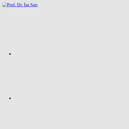
İçeriğe
atla
Facebook
Prof.
Dr.
İsa
SARI
–
Kişisel
Ağ
Sayfası
Instagram
X