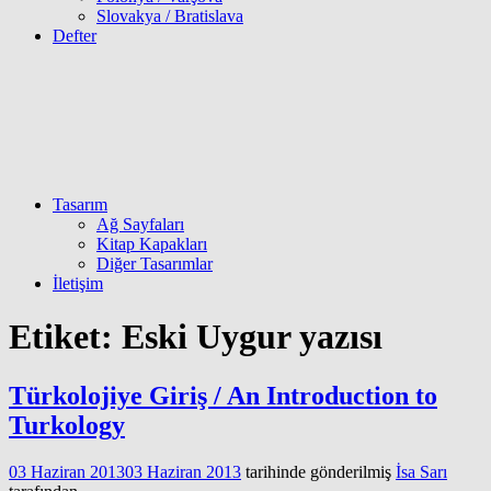
Slovakya / Bratislava
Defter
Tasarım
Ağ Sayfaları
Kitap Kapakları
Diğer Tasarımlar
İletişim
Etiket:
Eski Uygur yazısı
Türkolojiye Giriş / An Introduction to
Turkology
03 Haziran 2013
03 Haziran 2013
tarihinde gönderilmiş
İsa Sarı