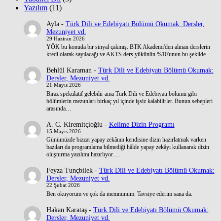
Yazılım
(11)
Ayla
-
Türk Dili ve Edebiyatı Bölümü Okumak: Dersler,
Mezuniyet vd.
29 Haziran 2026
YÖK bu konuda bir sinyal çakmış. BTK Akademi'den alınan derslerin
kredi olarak sayılacağı ve AKTS ders yükünün %10'unun bu şekilde…
Behlül Karaman
-
Türk Dili ve Edebiyatı Bölümü Okumak:
Dersler, Mezuniyet vd.
21 Mayıs 2026
Biraz spekülatif gelebilir ama Türk Dili ve Edebiyatı bölümü gibi
bölümlerin mezunları birkaç yıl içinde işsiz kalabilirler. Bunun sebepleri
arasında…
A. C. Kiremitçioğlu
-
Kelime Dizin Programı
15 Mayıs 2026
Günümüzde bizzat yapay zekânın kendisine dizin hazırlatmak varken
bazıları da programlama bilmediği hâlde yapay zekâyı kullanarak dizin
oluşturma yazılımı hazırlıyor.…
Feyza Tunçbilek
-
Türk Dili ve Edebiyatı Bölümü Okumak:
Dersler, Mezuniyet vd.
22 Şubat 2026
Ben okuyorum ve çok da memnunum. Tavsiye ederim sana da.
Hakan Karataş
-
Türk Dili ve Edebiyatı Bölümü Okumak:
Dersler, Mezuniyet vd.