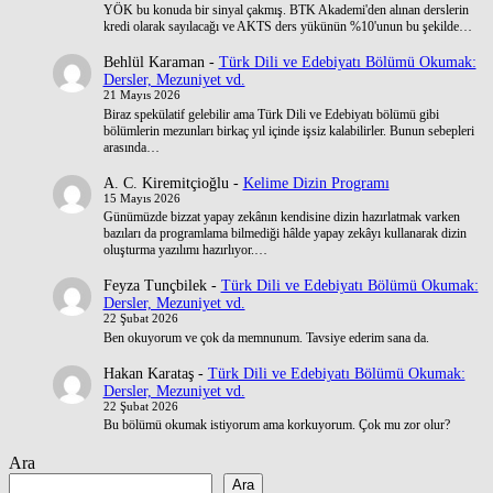
YÖK bu konuda bir sinyal çakmış. BTK Akademi'den alınan derslerin
kredi olarak sayılacağı ve AKTS ders yükünün %10'unun bu şekilde…
Behlül Karaman
-
Türk Dili ve Edebiyatı Bölümü Okumak:
Dersler, Mezuniyet vd.
21 Mayıs 2026
Biraz spekülatif gelebilir ama Türk Dili ve Edebiyatı bölümü gibi
bölümlerin mezunları birkaç yıl içinde işsiz kalabilirler. Bunun sebepleri
arasında…
A. C. Kiremitçioğlu
-
Kelime Dizin Programı
15 Mayıs 2026
Günümüzde bizzat yapay zekânın kendisine dizin hazırlatmak varken
bazıları da programlama bilmediği hâlde yapay zekâyı kullanarak dizin
oluşturma yazılımı hazırlıyor.…
Feyza Tunçbilek
-
Türk Dili ve Edebiyatı Bölümü Okumak:
Dersler, Mezuniyet vd.
22 Şubat 2026
Ben okuyorum ve çok da memnunum. Tavsiye ederim sana da.
Hakan Karataş
-
Türk Dili ve Edebiyatı Bölümü Okumak:
Dersler, Mezuniyet vd.
22 Şubat 2026
Bu bölümü okumak istiyorum ama korkuyorum. Çok mu zor olur?
Ara
Ara