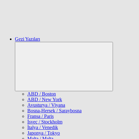
Gezi Yazıları
Expand
child
menu
ABD / Boston
ABD / New York
Avusturya / Viyana
Bosna-Hersek / Saraybosna
Fransa / Paris
İsveç / Stockholm
İtalya / Venedik
Japonya / Tokyo
Malta / Malta