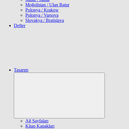
Moğolistan / Ulan Batur
Polonya / Krakow
Polonya / Varşova
Slovakya / Bratislava
Defter
Tasarım
Expand
child
menu
Ağ Sayfaları
Kitap Kapakları