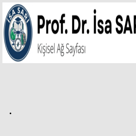
İçeriğe
atla
Facebook
Prof.
Dr.
İsa
SARI
–
Kişisel
Ağ
Sayfası
Instagram