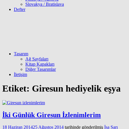
Slovakya / Bratislava
Defter
Tasarım
Ağ Sayfaları
Kitap Kapakları
Diğer Tasarımlar
İletişim
Etiket:
Giresun hediyelik eşya
İki Günlük Giresun İzlenimlerim
18 Haziran 2014
25 Ağustos 2014
tarihinde gönderilmiş
İsa Sarı