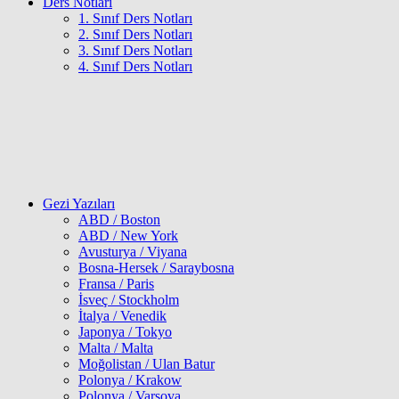
Ders Notları
1. Sınıf Ders Notları
2. Sınıf Ders Notları
3. Sınıf Ders Notları
4. Sınıf Ders Notları
Gezi Yazıları
ABD / Boston
ABD / New York
Avusturya / Viyana
Bosna-Hersek / Saraybosna
Fransa / Paris
İsveç / Stockholm
İtalya / Venedik
Japonya / Tokyo
Malta / Malta
Moğolistan / Ulan Batur
Polonya / Krakow
Polonya / Varşova