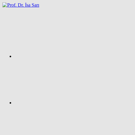
İçeriğe
atla
Facebook
Prof.
Dr.
İsa
SARI
–
Kişisel
Ağ
Sayfası
Instagram
X