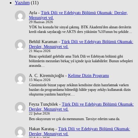
Yazılım
(11)
Ayla
-
Türk Dili ve Edebiyatı Bölümü Okumak: Dersler,
Mezuniyet vd.
29 Haziran 2026
YÖK bu konuda bir sinyal çakmış. BTK Akademi'den alınan derslerin
kredi olarak sayılacağı ve AKTS ders yükünün %10'unun bu şekilde…
Behlül Karaman
-
Türk Dili ve Edebiyatı Bölümü Okumak:
Dersler, Mezuniyet vd.
21 Mayıs 2026
Biraz spekülatif gelebilir ama Türk Dili ve Edebiyatı bölümü gibi
bölümlerin mezunları birkaç yıl içinde işsiz kalabilirler. Bunun sebepleri
arasında…
A. C. Kiremitçioğlu
-
Kelime Dizin Programı
15 Mayıs 2026
Günümüzde bizzat yapay zekânın kendisine dizin hazırlatmak varken
bazıları da programlama bilmediği hâlde yapay zekâyı kullanarak dizin
oluşturma yazılımı hazırlıyor.…
Feyza Tunçbilek
-
Türk Dili ve Edebiyatı Bölümü Okumak:
Dersler, Mezuniyet vd.
22 Şubat 2026
Ben okuyorum ve çok da memnunum. Tavsiye ederim sana da.
Hakan Karataş
-
Türk Dili ve Edebiyatı Bölümü Okumak:
Dersler, Mezuniyet vd.