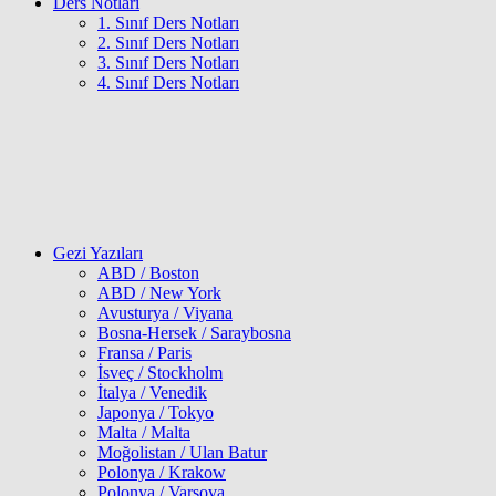
Ders Notları
1. Sınıf Ders Notları
2. Sınıf Ders Notları
3. Sınıf Ders Notları
4. Sınıf Ders Notları
Gezi Yazıları
ABD / Boston
ABD / New York
Avusturya / Viyana
Bosna-Hersek / Saraybosna
Fransa / Paris
İsveç / Stockholm
İtalya / Venedik
Japonya / Tokyo
Malta / Malta
Moğolistan / Ulan Batur
Polonya / Krakow
Polonya / Varşova