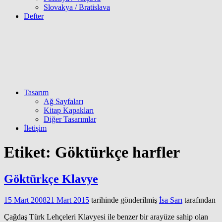
Slovakya / Bratislava
Defter
Tasarım
Ağ Sayfaları
Kitap Kapakları
Diğer Tasarımlar
İletişim
Etiket:
Göktürkçe harfler
Göktürkçe Klavye
15 Mart 2008
21 Mart 2015
tarihinde gönderilmiş
İsa Sarı
tarafından
Çağdaş Türk Lehçeleri Klavyesi ile benzer bir arayüze sahip olan