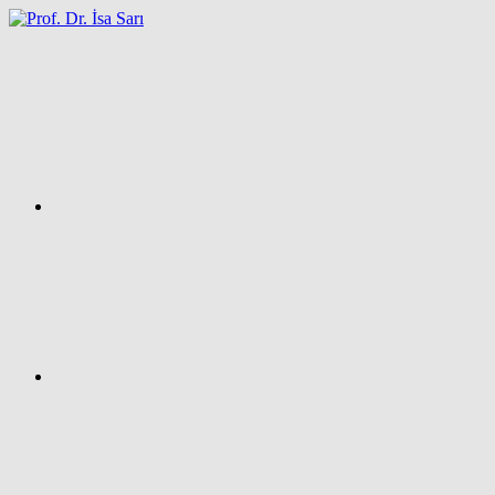
İçeriğe
atla
Facebook
Prof.
Dr.
İsa
SARI
–
Kişisel
Ağ
Sayfası
Instagram
X