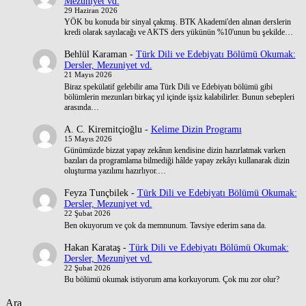
Mezuniyet vd.
29 Haziran 2026
YÖK bu konuda bir sinyal çakmış. BTK Akademi'den alınan derslerin
kredi olarak sayılacağı ve AKTS ders yükünün %10'unun bu şekilde…
Behlül Karaman
-
Türk Dili ve Edebiyatı Bölümü Okumak:
Dersler, Mezuniyet vd.
21 Mayıs 2026
Biraz spekülatif gelebilir ama Türk Dili ve Edebiyatı bölümü gibi
bölümlerin mezunları birkaç yıl içinde işsiz kalabilirler. Bunun sebepleri
arasında…
A. C. Kiremitçioğlu
-
Kelime Dizin Programı
15 Mayıs 2026
Günümüzde bizzat yapay zekânın kendisine dizin hazırlatmak varken
bazıları da programlama bilmediği hâlde yapay zekâyı kullanarak dizin
oluşturma yazılımı hazırlıyor.…
Feyza Tunçbilek
-
Türk Dili ve Edebiyatı Bölümü Okumak:
Dersler, Mezuniyet vd.
22 Şubat 2026
Ben okuyorum ve çok da memnunum. Tavsiye ederim sana da.
Hakan Karataş
-
Türk Dili ve Edebiyatı Bölümü Okumak:
Dersler, Mezuniyet vd.
22 Şubat 2026
Bu bölümü okumak istiyorum ama korkuyorum. Çok mu zor olur?
Ara