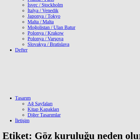
İsveç / Stockholm
İtalya / Venedik
Japonya / Tokyo
Malta / Malta
Moğolistan / Ulan Batur
Polonya / Krakow
Polonya / Varşova
Slovakya / Bratislava
Defter
Tasarım
Ağ Sayfaları
Kitap Kapakları
Diğer Tasarımlar
İletişim
Etiket:
Göz kuruluğu neden olu