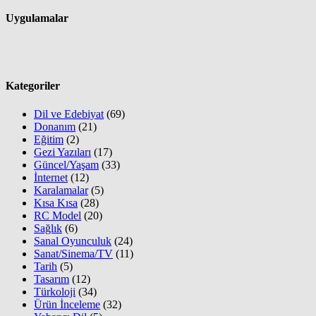
Uygulamalar
Kategoriler
Dil ve Edebiyat
(69)
Donanım
(21)
Eğitim
(2)
Gezi Yazıları
(17)
Güncel/Yaşam
(33)
İnternet
(12)
Karalamalar
(5)
Kısa Kısa
(28)
RC Model
(20)
Sağlık
(6)
Sanal Oyunculuk
(24)
Sanat/Sinema/TV
(11)
Tarih
(5)
Tasarım
(12)
Türkoloji
(34)
Ürün İnceleme
(32)