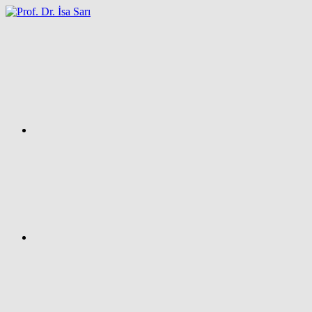
İçeriğe
atla
Facebook
Prof.
Dr.
İsa
SARI
–
Kişisel
Ağ
Sayfası
Instagram
X