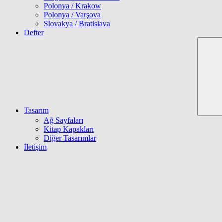
Polonya / Krakow
Polonya / Varşova
Slovakya / Bratislava
Defter
Tasarım
Ağ Sayfaları
Kitap Kapakları
Diğer Tasarımlar
İletişim