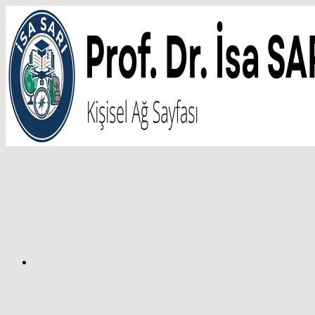
İçeriğe
atla
Facebook
Prof.
Dr.
İsa
SARI
–
Kişisel
Ağ
Sayfası
Instagram