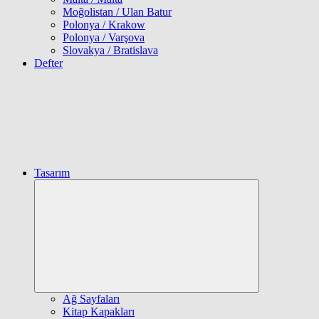
Moğolistan / Ulan Batur
Polonya / Krakow
Polonya / Varşova
Slovakya / Bratislava
Defter
Tasarım
Expand
child
menu
Ağ Sayfaları
Kitap Kapakları