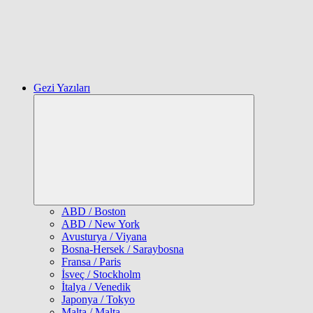
Gezi Yazıları
Expand
child
menu
ABD / Boston
ABD / New York
Avusturya / Viyana
Bosna-Hersek / Saraybosna
Fransa / Paris
İsveç / Stockholm
İtalya / Venedik
Japonya / Tokyo
Malta / Malta