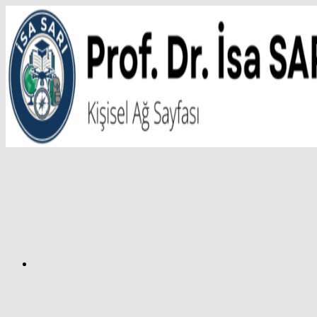
İçeriğe
atla
Facebook
Prof.
Dr.
İsa
SARI
–
Kişisel
Ağ
Sayfası
Instagram