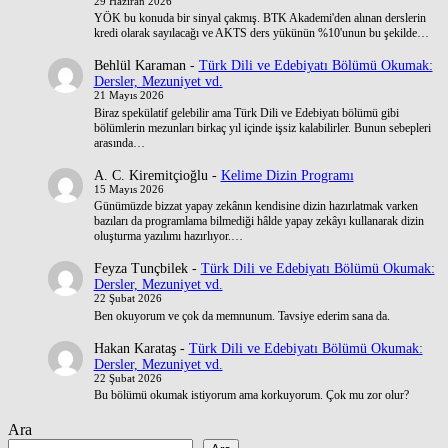
29 Haziran 2026
YÖK bu konuda bir sinyal çakmış. BTK Akademi'den alınan derslerin
kredi olarak sayılacağı ve AKTS ders yükünün %10'unun bu şekilde…
Behlül Karaman
-
Türk Dili ve Edebiyatı Bölümü Okumak:
Dersler, Mezuniyet vd.
21 Mayıs 2026
Biraz spekülatif gelebilir ama Türk Dili ve Edebiyatı bölümü gibi
bölümlerin mezunları birkaç yıl içinde işsiz kalabilirler. Bunun sebepleri
arasında…
A. C. Kiremitçioğlu
-
Kelime Dizin Programı
15 Mayıs 2026
Günümüzde bizzat yapay zekânın kendisine dizin hazırlatmak varken
bazıları da programlama bilmediği hâlde yapay zekâyı kullanarak dizin
oluşturma yazılımı hazırlıyor.…
Feyza Tunçbilek
-
Türk Dili ve Edebiyatı Bölümü Okumak:
Dersler, Mezuniyet vd.
22 Şubat 2026
Ben okuyorum ve çok da memnunum. Tavsiye ederim sana da.
Hakan Karataş
-
Türk Dili ve Edebiyatı Bölümü Okumak:
Dersler, Mezuniyet vd.
22 Şubat 2026
Bu bölümü okumak istiyorum ama korkuyorum. Çok mu zor olur?
Ara