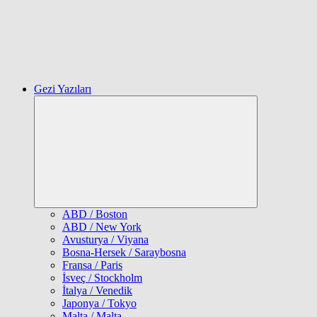
Gezi Yazıları
Expand
child
menu
ABD / Boston
ABD / New York
Avusturya / Viyana
Bosna-Hersek / Saraybosna
Fransa / Paris
İsveç / Stockholm
İtalya / Venedik
Japonya / Tokyo
Malta / Malta