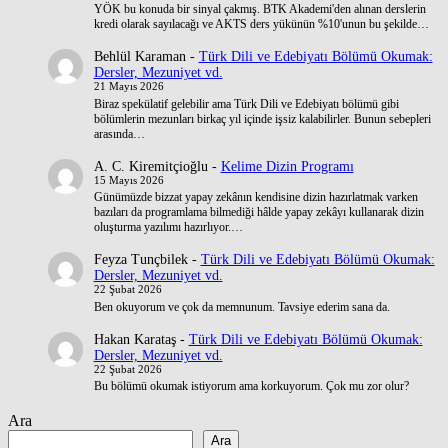
YÖK bu konuda bir sinyal çakmış. BTK Akademi'den alınan derslerin
kredi olarak sayılacağı ve AKTS ders yükünün %10'unun bu şekilde…
Behlül Karaman
-
Türk Dili ve Edebiyatı Bölümü Okumak:
Dersler, Mezuniyet vd.
21 Mayıs 2026
Biraz spekülatif gelebilir ama Türk Dili ve Edebiyatı bölümü gibi
bölümlerin mezunları birkaç yıl içinde işsiz kalabilirler. Bunun sebepleri
arasında…
A. C. Kiremitçioğlu
-
Kelime Dizin Programı
15 Mayıs 2026
Günümüzde bizzat yapay zekânın kendisine dizin hazırlatmak varken
bazıları da programlama bilmediği hâlde yapay zekâyı kullanarak dizin
oluşturma yazılımı hazırlıyor.…
Feyza Tunçbilek
-
Türk Dili ve Edebiyatı Bölümü Okumak:
Dersler, Mezuniyet vd.
22 Şubat 2026
Ben okuyorum ve çok da memnunum. Tavsiye ederim sana da.
Hakan Karataş
-
Türk Dili ve Edebiyatı Bölümü Okumak:
Dersler, Mezuniyet vd.
22 Şubat 2026
Bu bölümü okumak istiyorum ama korkuyorum. Çok mu zor olur?
Ara
Ara