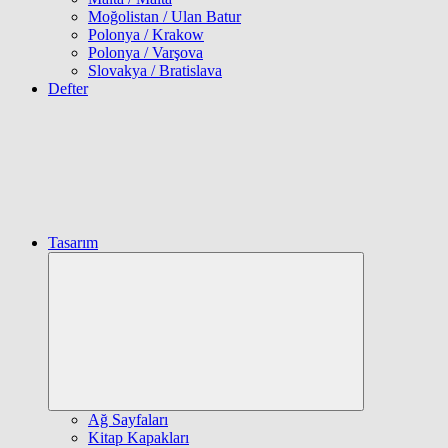
Moğolistan / Ulan Batur
Polonya / Krakow
Polonya / Varşova
Slovakya / Bratislava
Defter
Tasarım
Expand
child
menu
Ağ Sayfaları
Kitap Kapakları