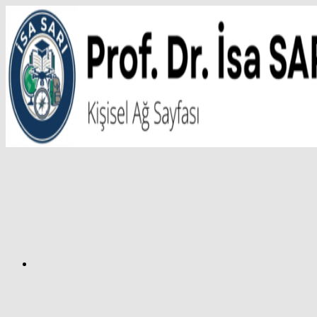
İçeriğe
atla
Facebook
Prof.
Dr.
İsa
SARI
–
Kişisel
Ağ
Sayfası
Instagram