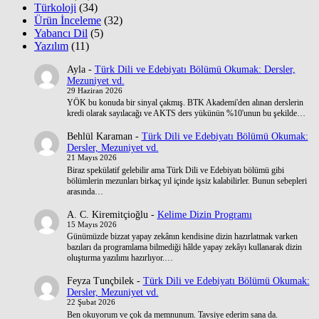
Türkoloji
(34)
Ürün İnceleme
(32)
Yabancı Dil
(5)
Yazılım
(11)
Ayla
-
Türk Dili ve Edebiyatı Bölümü Okumak: Dersler,
Mezuniyet vd.
29 Haziran 2026
YÖK bu konuda bir sinyal çakmış. BTK Akademi'den alınan derslerin
kredi olarak sayılacağı ve AKTS ders yükünün %10'unun bu şekilde…
Behlül Karaman
-
Türk Dili ve Edebiyatı Bölümü Okumak:
Dersler, Mezuniyet vd.
21 Mayıs 2026
Biraz spekülatif gelebilir ama Türk Dili ve Edebiyatı bölümü gibi
bölümlerin mezunları birkaç yıl içinde işsiz kalabilirler. Bunun sebepleri
arasında…
A. C. Kiremitçioğlu
-
Kelime Dizin Programı
15 Mayıs 2026
Günümüzde bizzat yapay zekânın kendisine dizin hazırlatmak varken
bazıları da programlama bilmediği hâlde yapay zekâyı kullanarak dizin
oluşturma yazılımı hazırlıyor.…
Feyza Tunçbilek
-
Türk Dili ve Edebiyatı Bölümü Okumak:
Dersler, Mezuniyet vd.
22 Şubat 2026
Ben okuyorum ve çok da memnunum. Tavsiye ederim sana da.