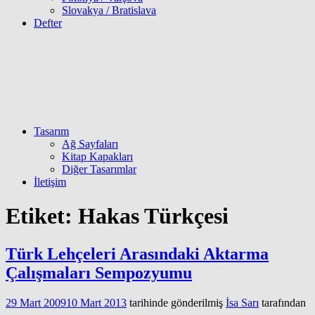
Slovakya / Bratislava
Defter
Tasarım
Ağ Sayfaları
Kitap Kapakları
Diğer Tasarımlar
İletişim
Etiket:
Hakas Türkçesi
Türk Lehçeleri Arasındaki Aktarma
Çalışmaları Sempozyumu
29 Mart 2009
10 Mart 2013
tarihinde gönderilmiş
İsa Sarı
tarafından