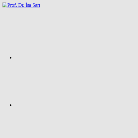
İçeriğe
atla
Facebook
Prof.
Dr.
İsa
SARI
–
Kişisel
Ağ
Sayfası
Instagram
X