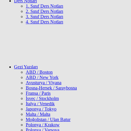
Ders Notları
1. Sınıf Ders Notları
2. Sınıf Ders Notları
3. Sınıf Ders Notları
4. Sınıf Ders Notları
Gezi Yazıları
ABD / Boston
ABD / New York
Avusturya / Viyana
Bosna-Hersek / Saraybosna
Fransa / Paris
İsveç / Stockholm
İtalya / Venedik
Japonya / Tokyo
Malta / Malta
Moğolistan / Ulan Batur
Polonya / Krakow
Polonya / Varşova