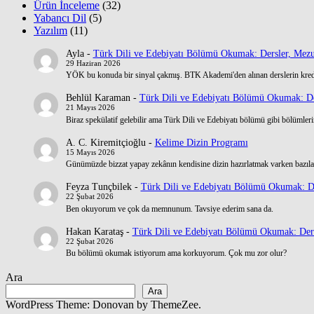
Ürün İnceleme
(32)
Yabancı Dil
(5)
Yazılım
(11)
Ayla
-
Türk Dili ve Edebiyatı Bölümü Okumak: Dersler, Mezu
29 Haziran 2026
YÖK bu konuda bir sinyal çakmış. BTK Akademi'den alınan derslerin kre
Behlül Karaman
-
Türk Dili ve Edebiyatı Bölümü Okumak: De
21 Mayıs 2026
Biraz spekülatif gelebilir ama Türk Dili ve Edebiyatı bölümü gibi bölümlerin
A. C. Kiremitçioğlu
-
Kelime Dizin Programı
15 Mayıs 2026
Günümüzde bizzat yapay zekânın kendisine dizin hazırlatmak varken bazılar
Feyza Tunçbilek
-
Türk Dili ve Edebiyatı Bölümü Okumak: De
22 Şubat 2026
Ben okuyorum ve çok da memnunum. Tavsiye ederim sana da.
Hakan Karataş
-
Türk Dili ve Edebiyatı Bölümü Okumak: Ders
22 Şubat 2026
Bu bölümü okumak istiyorum ama korkuyorum. Çok mu zor olur?
Ara
Ara
WordPress Theme: Donovan by ThemeZee.