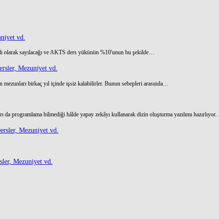
niyet vd.
di olarak sayılacağı ve AKTS ders yükünün %10'unun bu şekilde…
rsler, Mezuniyet vd.
 mezunları birkaç yıl içinde işsiz kalabilirler. Bunun sebepleri arasında…
ı da programlama bilmediği hâlde yapay zekâyı kullanarak dizin oluşturma yazılımı hazırlıyor
rsler, Mezuniyet vd.
ler, Mezuniyet vd.