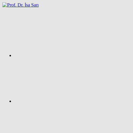
İçeriğe
atla
Facebook
Prof.
Dr.
İsa
SARI
–
Kişisel
Ağ
Sayfası
Instagram
X