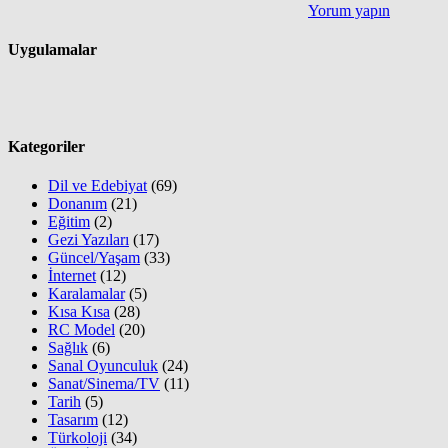
Yorum yapın
Uygulamalar
Kategoriler
Dil ve Edebiyat
(69)
Donanım
(21)
Eğitim
(2)
Gezi Yazıları
(17)
Güncel/Yaşam
(33)
İnternet
(12)
Karalamalar
(5)
Kısa Kısa
(28)
RC Model
(20)
Sağlık
(6)
Sanal Oyunculuk
(24)
Sanat/Sinema/TV
(11)
Tarih
(5)
Tasarım
(12)
Türkoloji
(34)