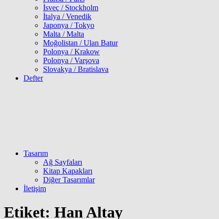
İsveç / Stockholm
İtalya / Venedik
Japonya / Tokyo
Malta / Malta
Moğolistan / Ulan Batur
Polonya / Krakow
Polonya / Varşova
Slovakya / Bratislava
Defter
Tasarım
Ağ Sayfaları
Kitap Kapakları
Diğer Tasarımlar
İletişim
Etiket:
Han Altay