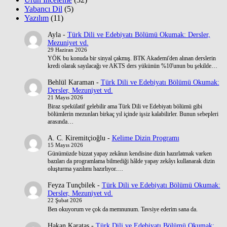
Yabancı Dil
(5)
Yazılım
(11)
Ayla
-
Türk Dili ve Edebiyatı Bölümü Okumak: Dersler,
Mezuniyet vd.
29 Haziran 2026
YÖK bu konuda bir sinyal çakmış. BTK Akademi'den alınan derslerin
kredi olarak sayılacağı ve AKTS ders yükünün %10'unun bu şekilde…
Behlül Karaman
-
Türk Dili ve Edebiyatı Bölümü Okumak:
Dersler, Mezuniyet vd.
21 Mayıs 2026
Biraz spekülatif gelebilir ama Türk Dili ve Edebiyatı bölümü gibi
bölümlerin mezunları birkaç yıl içinde işsiz kalabilirler. Bunun sebepleri
arasında…
A. C. Kiremitçioğlu
-
Kelime Dizin Programı
15 Mayıs 2026
Günümüzde bizzat yapay zekânın kendisine dizin hazırlatmak varken
bazıları da programlama bilmediği hâlde yapay zekâyı kullanarak dizin
oluşturma yazılımı hazırlıyor.…
Feyza Tunçbilek
-
Türk Dili ve Edebiyatı Bölümü Okumak:
Dersler, Mezuniyet vd.
22 Şubat 2026
Ben okuyorum ve çok da memnunum. Tavsiye ederim sana da.
Hakan Karataş
-
Türk Dili ve Edebiyatı Bölümü Okumak: