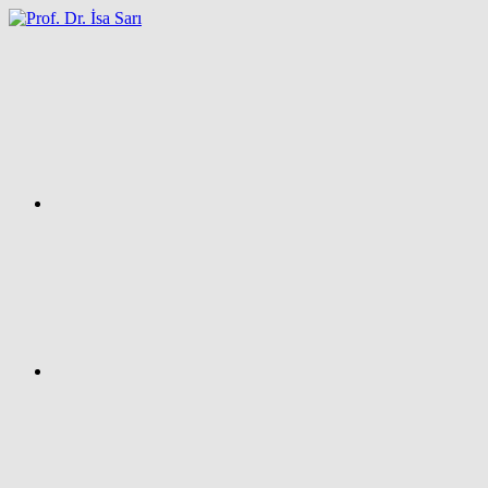
İçeriğe
atla
Facebook
Prof.
Dr.
İsa
SARI
–
Kişisel
Ağ
Sayfası
Instagram
X