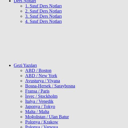
Ders Notları
1. Sınıf Ders Notları
2. Sınıf Ders Notları
3. Sınıf Ders Notları
4. Sınıf Ders Notları
Gezi Yazıları
ABD / Boston
ABD / New York
Avusturya / Viyana
Bosna-Hersek / Saraybosna
Fransa / Paris
İsveç / Stockholm
İtalya / Venedik
Japonya / Tokyo
Malta / Malta
Moğolistan / Ulan Batur
Polonya / Krakow
Polonya / Varşova