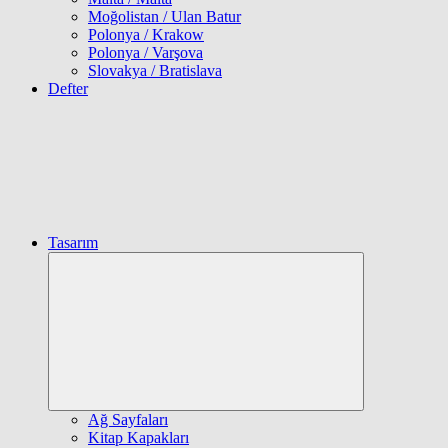
Moğolistan / Ulan Batur
Polonya / Krakow
Polonya / Varşova
Slovakya / Bratislava
Defter
Tasarım
Expand
child
menu
Ağ Sayfaları
Kitap Kapakları