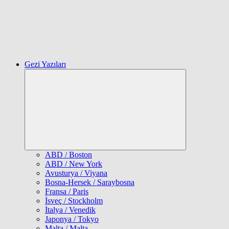
Gezi Yazıları
Expand
child
menu
ABD / Boston
ABD / New York
Avusturya / Viyana
Bosna-Hersek / Saraybosna
Fransa / Paris
İsveç / Stockholm
İtalya / Venedik
Japonya / Tokyo
Malta / Malta