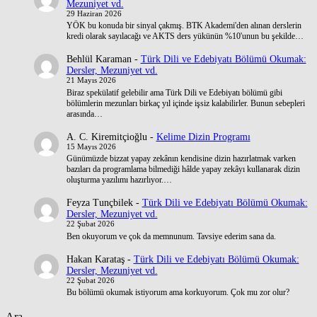
Mezuniyet vd.
29 Haziran 2026
YÖK bu konuda bir sinyal çakmış. BTK Akademi'den alınan derslerin
kredi olarak sayılacağı ve AKTS ders yükünün %10'unun bu şekilde…
Behlül Karaman
-
Türk Dili ve Edebiyatı Bölümü Okumak:
Dersler, Mezuniyet vd.
21 Mayıs 2026
Biraz spekülatif gelebilir ama Türk Dili ve Edebiyatı bölümü gibi
bölümlerin mezunları birkaç yıl içinde işsiz kalabilirler. Bunun sebepleri
arasında…
A. C. Kiremitçioğlu
-
Kelime Dizin Programı
15 Mayıs 2026
Günümüzde bizzat yapay zekânın kendisine dizin hazırlatmak varken
bazıları da programlama bilmediği hâlde yapay zekâyı kullanarak dizin
oluşturma yazılımı hazırlıyor.…
Feyza Tunçbilek
-
Türk Dili ve Edebiyatı Bölümü Okumak:
Dersler, Mezuniyet vd.
22 Şubat 2026
Ben okuyorum ve çok da memnunum. Tavsiye ederim sana da.
Hakan Karataş
-
Türk Dili ve Edebiyatı Bölümü Okumak:
Dersler, Mezuniyet vd.
22 Şubat 2026
Bu bölümü okumak istiyorum ama korkuyorum. Çok mu zor olur?
Ara