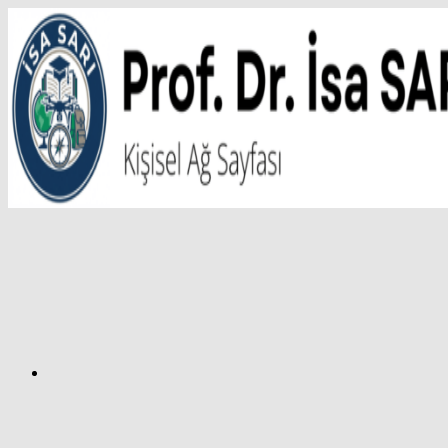
İçeriğe
atla
Facebook
Prof.
Dr.
İsa
SARI
–
Kişisel
Ağ
Sayfası
Instagram