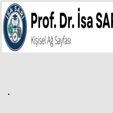
İçeriğe
atla
Facebook
Prof.
Dr.
İsa
SARI
–
Kişisel
Ağ
Sayfası
Instagram