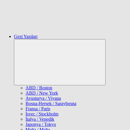
Gezi Yazıları
Expand
child
menu
ABD / Boston
ABD / New York
Avusturya / Viyana
Bosna-Hersek / Saraybosna
Fransa / Paris
İsveç / Stockholm
İtalya / Venedik
Japonya / Tokyo
Malta / Malta