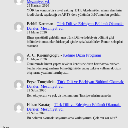
Mezuniyet vd.
29 Haziran 2026
YÖK bu konuda bir sinyal çakmış. BTK Akademi'den alınan derslerin
kredi olarak sayılacağı ve AKTS ders yükünün %10'unun bu şekilde…
Behlül Karaman
-
Türk Dili ve Edebiyatı Bölümü Okumak:
Dersler, Mezuniyet vd.
21 Mayıs 2026
Biraz spekülatif gelebilir ama Türk Dili ve Edebiyatı bölümü gibi
bölümlerin mezunları birkaç yıl içinde işsiz kalabilirler. Bunun sebepleri
arasında…
A. C. Kiremitçioğlu
-
Kelime Dizin Programı
15 Mayıs 2026
Günümüzde bizzat yapay zekânın kendisine dizin hazırlatmak varken
bazıları da programlama bilmediği hâlde yapay zekâyı kullanarak dizin
oluşturma yazılımı hazırlıyor.…
Feyza Tunçbilek
-
Türk Dili ve Edebiyatı Bölümü Okumak:
Dersler, Mezuniyet vd.
22 Şubat 2026
Ben okuyorum ve çok da memnunum. Tavsiye ederim sana da.
Hakan Karataş
-
Türk Dili ve Edebiyatı Bölümü Okumak:
Dersler, Mezuniyet vd.
22 Şubat 2026
Bu bölümü okumak istiyorum ama korkuyorum. Çok mu zor olur?
Ara