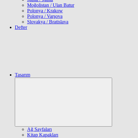
Moğolistan / Ulan Batur
Polonya / Krakow
Polonya / Varşova
Slovakya / Bratislava
Defter
Tasarım
Expand
child
menu
Ağ Sayfaları
Kitap Kapakları