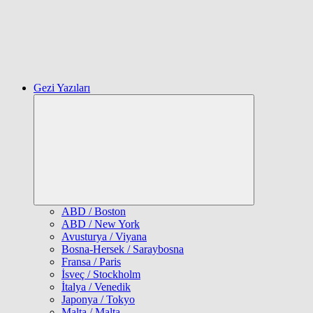
Gezi Yazıları
Expand
child
menu
ABD / Boston
ABD / New York
Avusturya / Viyana
Bosna-Hersek / Saraybosna
Fransa / Paris
İsveç / Stockholm
İtalya / Venedik
Japonya / Tokyo
Malta / Malta