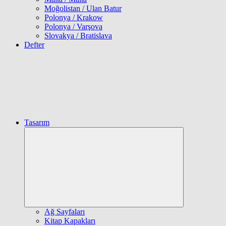
Moğolistan / Ulan Batur
Polonya / Krakow
Polonya / Varşova
Slovakya / Bratislava
Defter
Tasarım
Expand
child
menu
Ağ Sayfaları
Kitap Kapakları