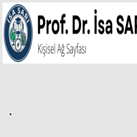
İçeriğe
atla
Facebook
Prof.
Dr.
İsa
SARI
–
Kişisel
Ağ
Sayfası
Instagram