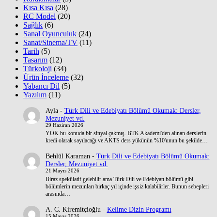
Kısa Kısa
(28)
RC Model
(20)
Sağlık
(6)
Sanal Oyunculuk
(24)
Sanat/Sinema/TV
(11)
Tarih
(5)
Tasarım
(12)
Türkoloji
(34)
Ürün İnceleme
(32)
Yabancı Dil
(5)
Yazılım
(11)
Ayla
-
Türk Dili ve Edebiyatı Bölümü Okumak: Dersler,
Mezuniyet vd.
29 Haziran 2026
YÖK bu konuda bir sinyal çakmış. BTK Akademi'den alınan derslerin
kredi olarak sayılacağı ve AKTS ders yükünün %10'unun bu şekilde…
Behlül Karaman
-
Türk Dili ve Edebiyatı Bölümü Okumak:
Dersler, Mezuniyet vd.
21 Mayıs 2026
Biraz spekülatif gelebilir ama Türk Dili ve Edebiyatı bölümü gibi
bölümlerin mezunları birkaç yıl içinde işsiz kalabilirler. Bunun sebepleri
arasında…
A. C. Kiremitçioğlu
-
Kelime Dizin Programı
15 Mayıs 2026