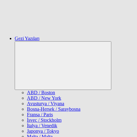
Gezi Yazıları
Expand
child
menu
ABD / Boston
ABD / New York
Avusturya / Viyana
Bosna-Hersek / Saraybosna
Fransa / Paris
İsveç / Stockholm
İtalya / Venedik
Japonya / Tokyo
Malta / Malta