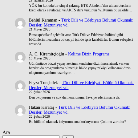
29 Haziran 2026
YÖK bu konuda bir sinyal çakmış. BTK Akademi'den alınan derslerin
kredi olarak sayılacağı ve AKTS ders yükünün %10'unun bu şekilde…
Behlül Karaman
-
Türk Dili ve Edebiyatı Bölümü Okumak:
Dersler, Mezuniyet vd.
21 Mayıs 2026
Biraz spekülatif gelebilir ama Türk Dili ve Edebiyatı bölümü gibi
bölümlerin mezunları birkaç yıl içinde işsiz kalabilirler. Bunun sebepleri
arasında…
A. C. Kiremitçioğlu
-
Kelime Dizin Programı
15 Mayıs 2026
Günümüzde bizzat yapay zekânın kendisine dizin hazırlatmak varken
bazıları da programlama bilmediği hâlde yapay zekâyı kullanarak dizin
oluşturma yazılımı hazırlıyor.…
Feyza Tunçbilek
-
Türk Dili ve Edebiyatı Bölümü Okumak:
Dersler, Mezuniyet vd.
22 Şubat 2026
Ben okuyorum ve çok da memnunum. Tavsiye ederim sana da.
Hakan Karataş
-
Türk Dili ve Edebiyatı Bölümü Okumak:
Dersler, Mezuniyet vd.
22 Şubat 2026
Bu bölümü okumak istiyorum ama korkuyorum. Çok mu zor olur?
Ara