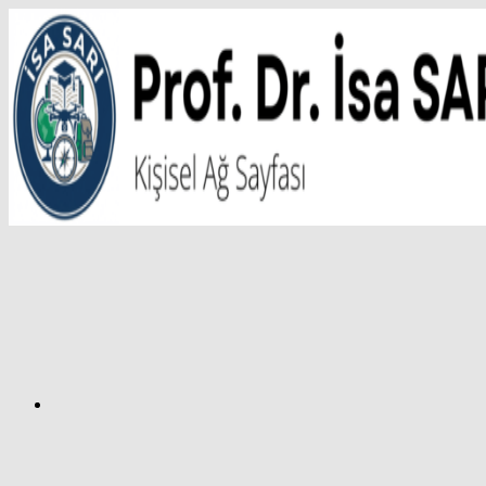
İçeriğe
atla
Facebook
Prof.
Dr.
İsa
SARI
–
Kişisel
Ağ
Sayfası
Instagram