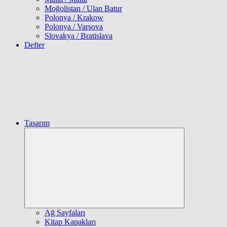
Moğolistan / Ulan Batur
Polonya / Krakow
Polonya / Varşova
Slovakya / Bratislava
Defter
Tasarım
Expand
child
menu
Ağ Sayfaları
Kitap Kapakları