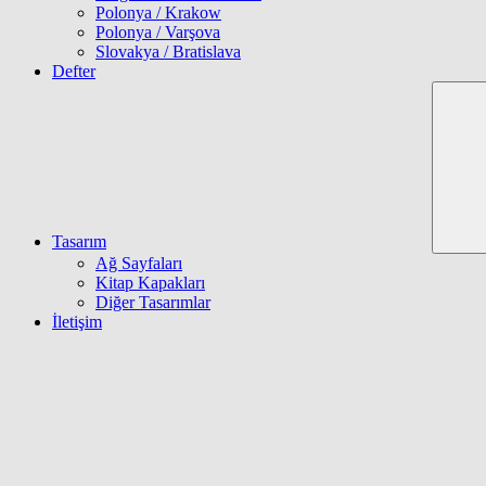
Polonya / Krakow
Polonya / Varşova
Slovakya / Bratislava
Defter
Tasarım
Ağ Sayfaları
Kitap Kapakları
Diğer Tasarımlar
İletişim