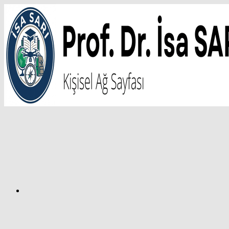
İçeriğe
atla
Facebook
Prof.
Dr.
İsa
SARI
–
Kişisel
Ağ
Sayfası
Instagram