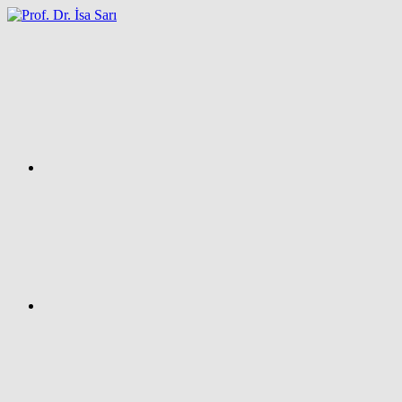
İçeriğe
atla
Facebook
Prof.
Dr.
İsa
SARI
–
Kişisel
Ağ
Sayfası
Instagram
X