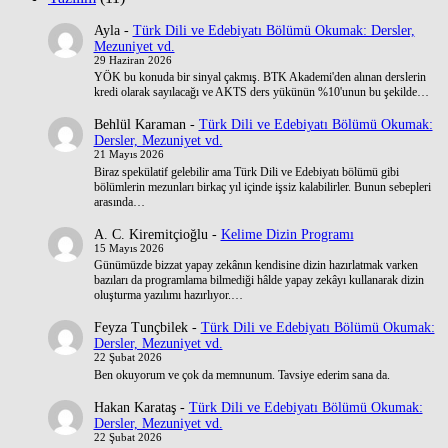
Ayla
-
Türk Dili ve Edebiyatı Bölümü Okumak: Dersler,
Mezuniyet vd.
29 Haziran 2026
YÖK bu konuda bir sinyal çakmış. BTK Akademi'den alınan derslerin
kredi olarak sayılacağı ve AKTS ders yükünün %10'unun bu şekilde…
Behlül Karaman
-
Türk Dili ve Edebiyatı Bölümü Okumak:
Dersler, Mezuniyet vd.
21 Mayıs 2026
Biraz spekülatif gelebilir ama Türk Dili ve Edebiyatı bölümü gibi
bölümlerin mezunları birkaç yıl içinde işsiz kalabilirler. Bunun sebepleri
arasında…
A. C. Kiremitçioğlu
-
Kelime Dizin Programı
15 Mayıs 2026
Günümüzde bizzat yapay zekânın kendisine dizin hazırlatmak varken
bazıları da programlama bilmediği hâlde yapay zekâyı kullanarak dizin
oluşturma yazılımı hazırlıyor.…
Feyza Tunçbilek
-
Türk Dili ve Edebiyatı Bölümü Okumak:
Dersler, Mezuniyet vd.
22 Şubat 2026
Ben okuyorum ve çok da memnunum. Tavsiye ederim sana da.
Hakan Karataş
-
Türk Dili ve Edebiyatı Bölümü Okumak:
Dersler, Mezuniyet vd.
22 Şubat 2026