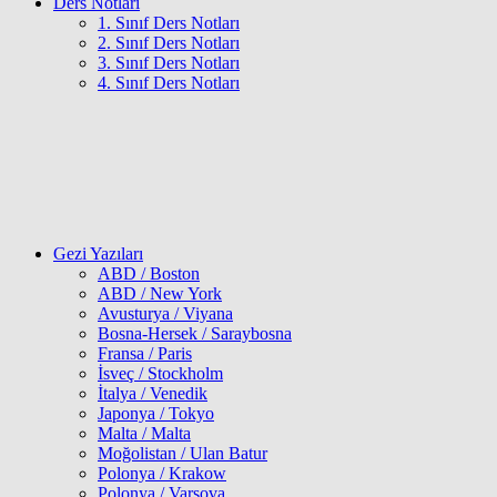
Ders Notları
1. Sınıf Ders Notları
2. Sınıf Ders Notları
3. Sınıf Ders Notları
4. Sınıf Ders Notları
Gezi Yazıları
ABD / Boston
ABD / New York
Avusturya / Viyana
Bosna-Hersek / Saraybosna
Fransa / Paris
İsveç / Stockholm
İtalya / Venedik
Japonya / Tokyo
Malta / Malta
Moğolistan / Ulan Batur
Polonya / Krakow
Polonya / Varşova