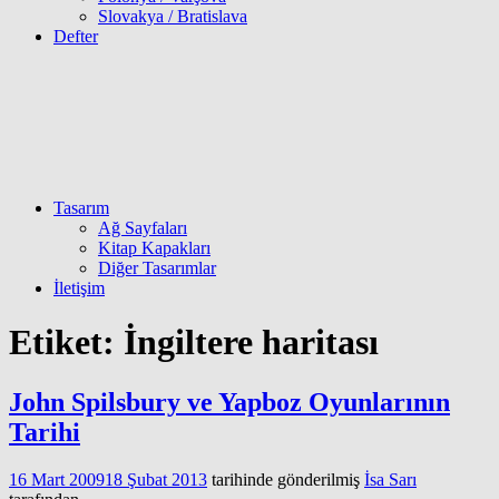
Slovakya / Bratislava
Defter
Tasarım
Ağ Sayfaları
Kitap Kapakları
Diğer Tasarımlar
İletişim
Etiket:
İngiltere haritası
John Spilsbury ve Yapboz Oyunlarının
Tarihi
16 Mart 2009
18 Şubat 2013
tarihinde gönderilmiş
İsa Sarı