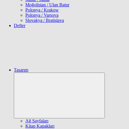
Moğolistan / Ulan Batur
Polonya / Krakow
Polonya / Varşova
Slovakya / Bratislava
Defter
Tasarım
Expand
child
menu
Ağ Sayfaları
Kitap Kapakları