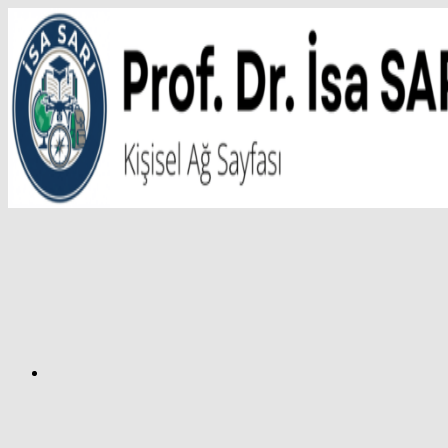
İçeriğe
atla
Facebook
Prof.
Dr.
İsa
SARI
–
Kişisel
Ağ
Sayfası
Instagram