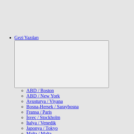
Gezi Yazıları
Expand
child
menu
ABD / Boston
ABD / New York
Avusturya / Viyana
Bosna-Hersek / Saraybosna
Fransa / Paris
İsveç / Stockholm
İtalya / Venedik
Japonya / Tokyo
Malta / Malta