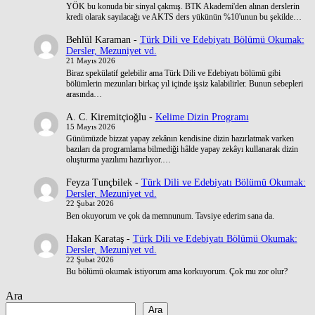
YÖK bu konuda bir sinyal çakmış. BTK Akademi'den alınan derslerin
kredi olarak sayılacağı ve AKTS ders yükünün %10'unun bu şekilde…
Behlül Karaman
-
Türk Dili ve Edebiyatı Bölümü Okumak:
Dersler, Mezuniyet vd.
21 Mayıs 2026
Biraz spekülatif gelebilir ama Türk Dili ve Edebiyatı bölümü gibi
bölümlerin mezunları birkaç yıl içinde işsiz kalabilirler. Bunun sebepleri
arasında…
A. C. Kiremitçioğlu
-
Kelime Dizin Programı
15 Mayıs 2026
Günümüzde bizzat yapay zekânın kendisine dizin hazırlatmak varken
bazıları da programlama bilmediği hâlde yapay zekâyı kullanarak dizin
oluşturma yazılımı hazırlıyor.…
Feyza Tunçbilek
-
Türk Dili ve Edebiyatı Bölümü Okumak:
Dersler, Mezuniyet vd.
22 Şubat 2026
Ben okuyorum ve çok da memnunum. Tavsiye ederim sana da.
Hakan Karataş
-
Türk Dili ve Edebiyatı Bölümü Okumak:
Dersler, Mezuniyet vd.
22 Şubat 2026
Bu bölümü okumak istiyorum ama korkuyorum. Çok mu zor olur?
Ara
Ara