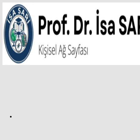
İçeriğe
atla
Facebook
Prof.
Dr.
İsa
SARI
–
Kişisel
Ağ
Sayfası
Instagram