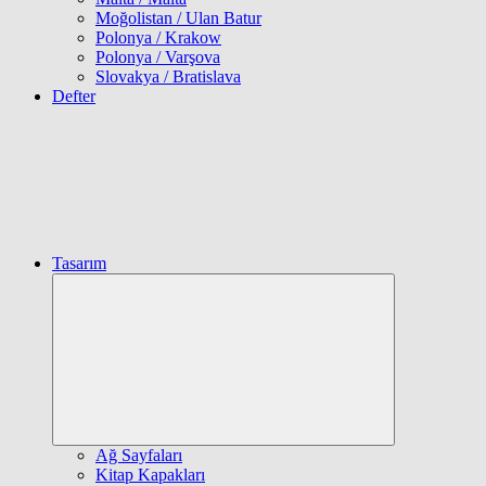
Moğolistan / Ulan Batur
Polonya / Krakow
Polonya / Varşova
Slovakya / Bratislava
Defter
Tasarım
Expand
child
menu
Ağ Sayfaları
Kitap Kapakları