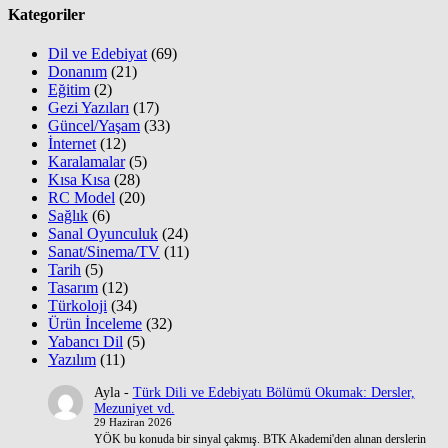
Kategoriler
Dil ve Edebiyat
(69)
Donanım
(21)
Eğitim
(2)
Gezi Yazıları
(17)
Güncel/Yaşam
(33)
İnternet
(12)
Karalamalar
(5)
Kısa Kısa
(28)
RC Model
(20)
Sağlık
(6)
Sanal Oyunculuk
(24)
Sanat/Sinema/TV
(11)
Tarih
(5)
Tasarım
(12)
Türkoloji
(34)
Ürün İnceleme
(32)
Yabancı Dil
(5)
Yazılım
(11)
Ayla
-
Türk Dili ve Edebiyatı Bölümü Okumak: Dersler,
Mezuniyet vd.
29 Haziran 2026
YÖK bu konuda bir sinyal çakmış. BTK Akademi'den alınan derslerin