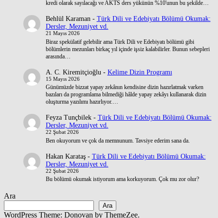
kredi olarak sayılacağı ve AKTS ders yükünün %10'unun bu şekilde…
Behlül Karaman
-
Türk Dili ve Edebiyatı Bölümü Okumak:
Dersler, Mezuniyet vd.
21 Mayıs 2026
Biraz spekülatif gelebilir ama Türk Dili ve Edebiyatı bölümü gibi
bölümlerin mezunları birkaç yıl içinde işsiz kalabilirler. Bunun sebepleri
arasında…
A. C. Kiremitçioğlu
-
Kelime Dizin Programı
15 Mayıs 2026
Günümüzde bizzat yapay zekânın kendisine dizin hazırlatmak varken
bazıları da programlama bilmediği hâlde yapay zekâyı kullanarak dizin
oluşturma yazılımı hazırlıyor.…
Feyza Tunçbilek
-
Türk Dili ve Edebiyatı Bölümü Okumak:
Dersler, Mezuniyet vd.
22 Şubat 2026
Ben okuyorum ve çok da memnunum. Tavsiye ederim sana da.
Hakan Karataş
-
Türk Dili ve Edebiyatı Bölümü Okumak:
Dersler, Mezuniyet vd.
22 Şubat 2026
Bu bölümü okumak istiyorum ama korkuyorum. Çok mu zor olur?
Ara
Ara
WordPress Theme: Donovan by ThemeZee.