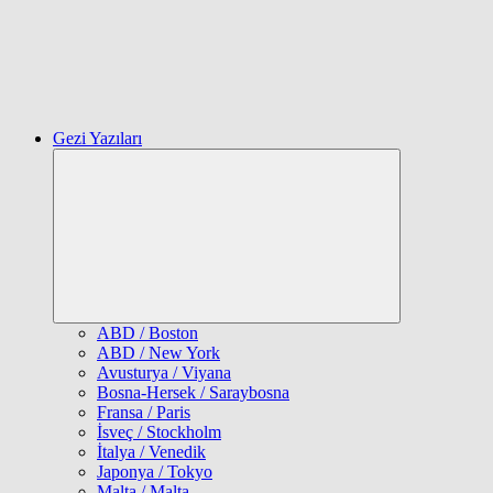
Gezi Yazıları
Expand
child
menu
ABD / Boston
ABD / New York
Avusturya / Viyana
Bosna-Hersek / Saraybosna
Fransa / Paris
İsveç / Stockholm
İtalya / Venedik
Japonya / Tokyo
Malta / Malta