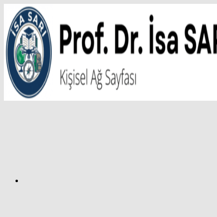
İçeriğe
atla
Facebook
Prof.
Dr.
İsa
SARI
–
Kişisel
Ağ
Sayfası
Instagram