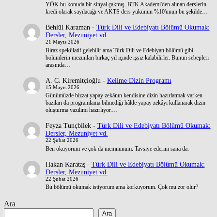
YÖK bu konuda bir sinyal çakmış. BTK Akademi'den alınan derslerin
kredi olarak sayılacağı ve AKTS ders yükünün %10'unun bu şekilde…
Behlül Karaman
-
Türk Dili ve Edebiyatı Bölümü Okumak:
Dersler, Mezuniyet vd.
21 Mayıs 2026
Biraz spekülatif gelebilir ama Türk Dili ve Edebiyatı bölümü gibi
bölümlerin mezunları birkaç yıl içinde işsiz kalabilirler. Bunun sebepleri
arasında…
A. C. Kiremitçioğlu
-
Kelime Dizin Programı
15 Mayıs 2026
Günümüzde bizzat yapay zekânın kendisine dizin hazırlatmak varken
bazıları da programlama bilmediği hâlde yapay zekâyı kullanarak dizin
oluşturma yazılımı hazırlıyor.…
Feyza Tunçbilek
-
Türk Dili ve Edebiyatı Bölümü Okumak:
Dersler, Mezuniyet vd.
22 Şubat 2026
Ben okuyorum ve çok da memnunum. Tavsiye ederim sana da.
Hakan Karataş
-
Türk Dili ve Edebiyatı Bölümü Okumak:
Dersler, Mezuniyet vd.
22 Şubat 2026
Bu bölümü okumak istiyorum ama korkuyorum. Çok mu zor olur?
Ara
Ara