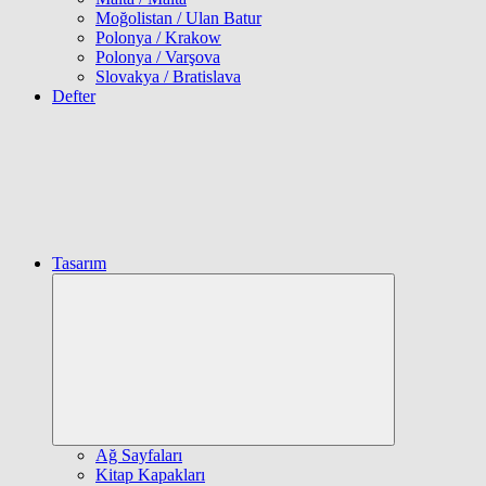
Moğolistan / Ulan Batur
Polonya / Krakow
Polonya / Varşova
Slovakya / Bratislava
Defter
Tasarım
Expand
child
menu
Ağ Sayfaları
Kitap Kapakları