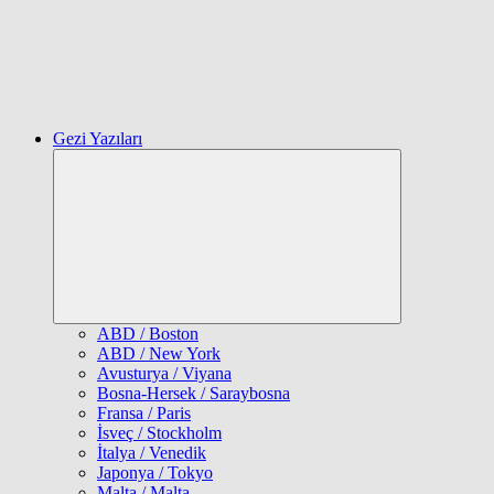
Gezi Yazıları
Expand
child
menu
ABD / Boston
ABD / New York
Avusturya / Viyana
Bosna-Hersek / Saraybosna
Fransa / Paris
İsveç / Stockholm
İtalya / Venedik
Japonya / Tokyo
Malta / Malta