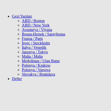
Gezi Yazıları
ABD / Boston
ABD / New York
Avusturya / Viyana
Bosna-Hersek / Saraybosna
Fransa / Paris
İsveç / Stockholm
İtalya / Venedik
Japonya / Tokyo
Malta / Malta
Moğolistan / Ulan Batur
Polonya / Krakow
Polonya / Varşova
Slovakya / Bratislava
Defter