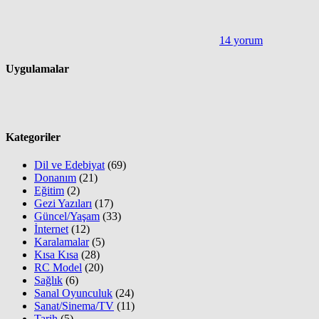
14 yorum
Uygulamalar
Kategoriler
Dil ve Edebiyat
(69)
Donanım
(21)
Eğitim
(2)
Gezi Yazıları
(17)
Güncel/Yaşam
(33)
İnternet
(12)
Karalamalar
(5)
Kısa Kısa
(28)
RC Model
(20)
Sağlık
(6)
Sanal Oyunculuk
(24)
Sanat/Sinema/TV
(11)
Tarih
(5)