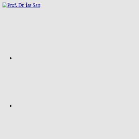
İçeriğe
atla
Facebook
Prof.
Dr.
İsa
SARI
–
Kişisel
Ağ
Sayfası
Instagram
X