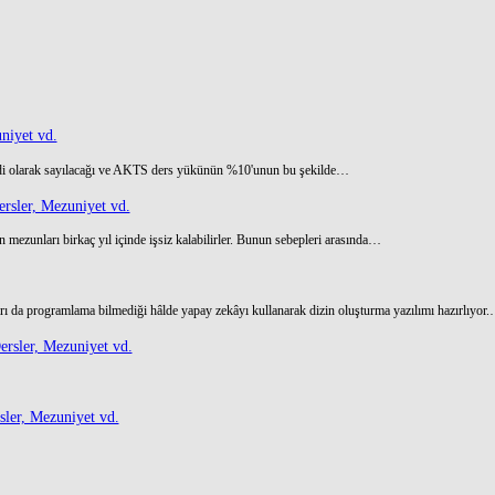
niyet vd.
di olarak sayılacağı ve AKTS ders yükünün %10'unun bu şekilde…
rsler, Mezuniyet vd.
 mezunları birkaç yıl içinde işsiz kalabilirler. Bunun sebepleri arasında…
ı da programlama bilmediği hâlde yapay zekâyı kullanarak dizin oluşturma yazılımı hazırlıyor
rsler, Mezuniyet vd.
ler, Mezuniyet vd.