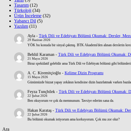
Tasarım
(12)
Türkoloji
(34)
Ürün İnceleme
(32)
Yabancı Dil
(5)
Yazılım
(11)
Ayla
-
Türk Dili ve Edebiyatı Bölümü Okumak: Dersler, Mezu
29 Haziran 2026
YÖK bu konuda bir sinyal çakmış. BTK Akademi'den alınan derslerin kre
Behlül Karaman
-
Türk Dili ve Edebiyatı Bölümü Okumak: De
21 Mayıs 2026
Biraz spekülatif gelebilir ama Türk Dili ve Edebiyatı bölümü gibi bölümlerin
A. C. Kiremitçioğlu
-
Kelime Dizin Programı
15 Mayıs 2026
Günümüzde bizzat yapay zekânın kendisine dizin hazırlatmak varken bazılar
Feyza Tunçbilek
-
Türk Dili ve Edebiyatı Bölümü Okumak: De
22 Şubat 2026
Ben okuyorum ve çok da memnunum. Tavsiye ederim sana da.
Hakan Karataş
-
Türk Dili ve Edebiyatı Bölümü Okumak: Ders
22 Şubat 2026
Bu bölümü okumak istiyorum ama korkuyorum. Çok mu zor olur?
Ara