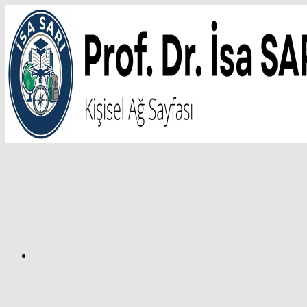
İçeriğe
atla
Facebook
Prof.
Dr.
İsa
SARI
–
Kişisel
Ağ
Sayfası
Instagram