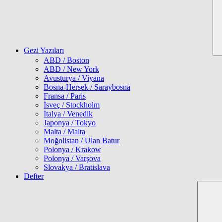
Gezi Yazıları
ABD / Boston
ABD / New York
Avusturya / Viyana
Bosna-Hersek / Saraybosna
Fransa / Paris
İsveç / Stockholm
İtalya / Venedik
Japonya / Tokyo
Malta / Malta
Moğolistan / Ulan Batur
Polonya / Krakow
Polonya / Varşova
Slovakya / Bratislava
Defter