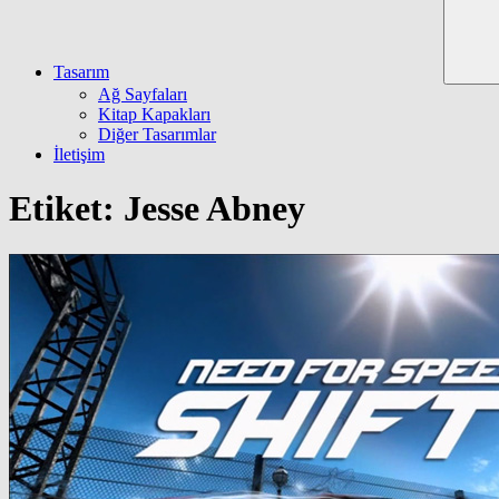
Tasarım
Ağ Sayfaları
Kitap Kapakları
Diğer Tasarımlar
İletişim
Etiket:
Jesse Abney