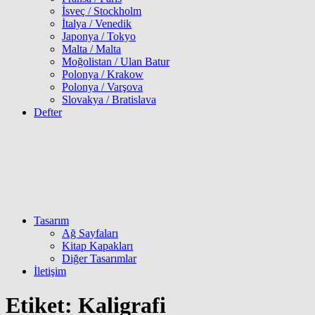
İsveç / Stockholm
İtalya / Venedik
Japonya / Tokyo
Malta / Malta
Moğolistan / Ulan Batur
Polonya / Krakow
Polonya / Varşova
Slovakya / Bratislava
Defter
Tasarım
Ağ Sayfaları
Kitap Kapakları
Diğer Tasarımlar
İletişim
Etiket:
Kaligrafi