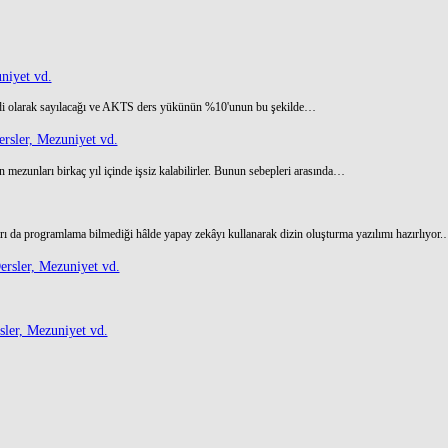
niyet vd.
di olarak sayılacağı ve AKTS ders yükünün %10'unun bu şekilde…
rsler, Mezuniyet vd.
 mezunları birkaç yıl içinde işsiz kalabilirler. Bunun sebepleri arasında…
ı da programlama bilmediği hâlde yapay zekâyı kullanarak dizin oluşturma yazılımı hazırlıyor
rsler, Mezuniyet vd.
ler, Mezuniyet vd.