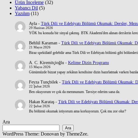
Ürün İnceleme
(32)
Yabancı Dil
(5)
Yazılım
(11)
Ayla
-
Türk Dili ve Edebiyatı Bölümü Okumak: Dersler, Mezu
29 Haziran 2026
YÖK bu konuda bir sinyal çakmış. BTK Akademi'den alınan derslerin kre
Behlül Karaman
-
Türk Dili ve Edebiyatı Bölümü Okumak: De
21 Mayıs 2026
Biraz spekülatif gelebilir ama Türk Dili ve Edebiyatı bölümü gibi bölümlerin
A. C. Kiremitçioğlu
-
Kelime Dizin Programı
15 Mayıs 2026
Günümüzde bizzat yapay zekânın kendisine dizin hazırlatmak varken bazılar
Feyza Tunçbilek
-
Türk Dili ve Edebiyatı Bölümü Okumak: De
22 Şubat 2026
Ben okuyorum ve çok da memnunum. Tavsiye ederim sana da.
Hakan Karataş
-
Türk Dili ve Edebiyatı Bölümü Okumak: Ders
22 Şubat 2026
Bu bölümü okumak istiyorum ama korkuyorum. Çok mu zor olur?
Ara
Ara
WordPress Theme: Donovan by ThemeZee.