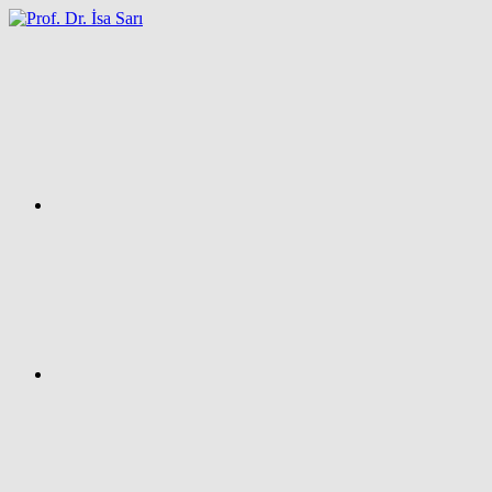
İçeriğe
atla
Facebook
Prof.
Dr.
İsa
SARI
–
Kişisel
Ağ
Sayfası
Instagram
X