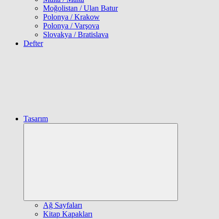
Moğolistan / Ulan Batur
Polonya / Krakow
Polonya / Varşova
Slovakya / Bratislava
Defter
Tasarım
Expand
child
menu
Ağ Sayfaları
Kitap Kapakları