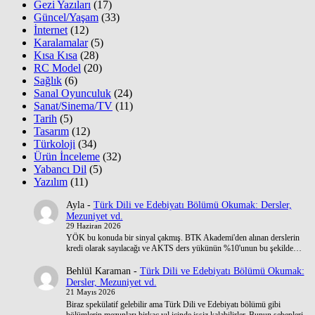
Gezi Yazıları
(17)
Güncel/Yaşam
(33)
İnternet
(12)
Karalamalar
(5)
Kısa Kısa
(28)
RC Model
(20)
Sağlık
(6)
Sanal Oyunculuk
(24)
Sanat/Sinema/TV
(11)
Tarih
(5)
Tasarım
(12)
Türkoloji
(34)
Ürün İnceleme
(32)
Yabancı Dil
(5)
Yazılım
(11)
Ayla
-
Türk Dili ve Edebiyatı Bölümü Okumak: Dersler,
Mezuniyet vd.
29 Haziran 2026
YÖK bu konuda bir sinyal çakmış. BTK Akademi'den alınan derslerin
kredi olarak sayılacağı ve AKTS ders yükünün %10'unun bu şekilde…
Behlül Karaman
-
Türk Dili ve Edebiyatı Bölümü Okumak:
Dersler, Mezuniyet vd.
21 Mayıs 2026
Biraz spekülatif gelebilir ama Türk Dili ve Edebiyatı bölümü gibi
bölümlerin mezunları birkaç yıl içinde işsiz kalabilirler. Bunun sebepleri