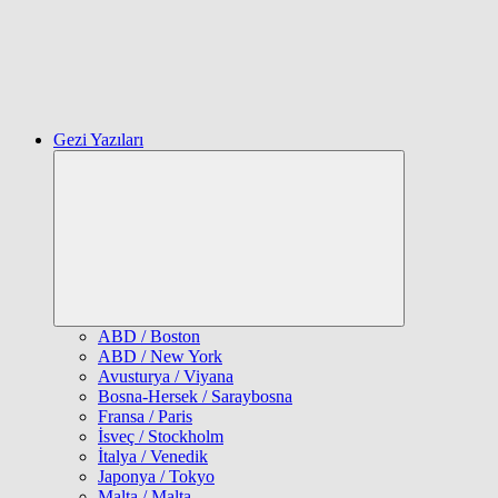
Gezi Yazıları
Expand
child
menu
ABD / Boston
ABD / New York
Avusturya / Viyana
Bosna-Hersek / Saraybosna
Fransa / Paris
İsveç / Stockholm
İtalya / Venedik
Japonya / Tokyo
Malta / Malta