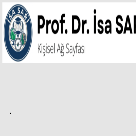
İçeriğe
atla
Facebook
Prof.
Dr.
İsa
SARI
–
Kişisel
Ağ
Sayfası
Instagram