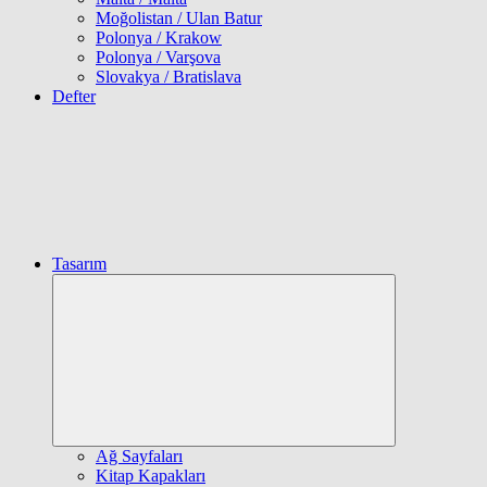
Moğolistan / Ulan Batur
Polonya / Krakow
Polonya / Varşova
Slovakya / Bratislava
Defter
Tasarım
Expand
child
menu
Ağ Sayfaları
Kitap Kapakları