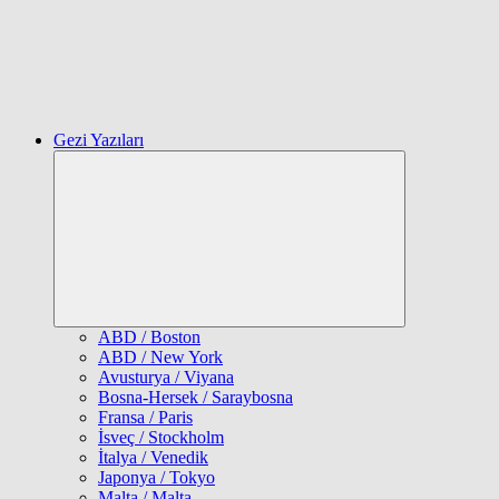
Gezi Yazıları
Expand
child
menu
ABD / Boston
ABD / New York
Avusturya / Viyana
Bosna-Hersek / Saraybosna
Fransa / Paris
İsveç / Stockholm
İtalya / Venedik
Japonya / Tokyo
Malta / Malta