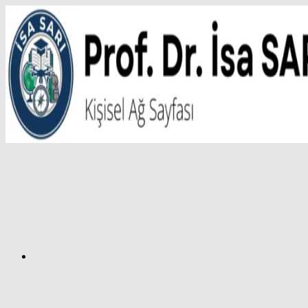
İçeriğe
atla
Facebook
Prof.
Dr.
İsa
SARI
–
Kişisel
Ağ
Sayfası
Instagram