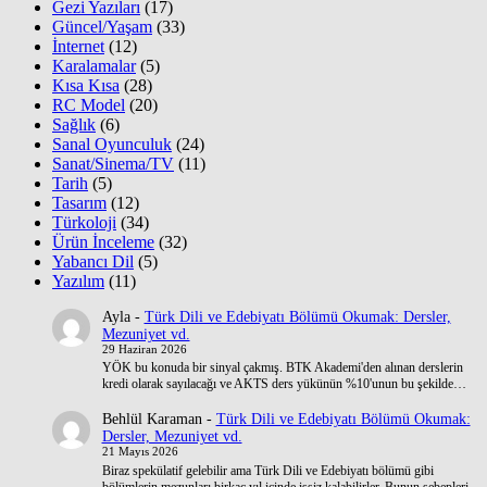
Gezi Yazıları
(17)
Güncel/Yaşam
(33)
İnternet
(12)
Karalamalar
(5)
Kısa Kısa
(28)
RC Model
(20)
Sağlık
(6)
Sanal Oyunculuk
(24)
Sanat/Sinema/TV
(11)
Tarih
(5)
Tasarım
(12)
Türkoloji
(34)
Ürün İnceleme
(32)
Yabancı Dil
(5)
Yazılım
(11)
Ayla
-
Türk Dili ve Edebiyatı Bölümü Okumak: Dersler,
Mezuniyet vd.
29 Haziran 2026
YÖK bu konuda bir sinyal çakmış. BTK Akademi'den alınan derslerin
kredi olarak sayılacağı ve AKTS ders yükünün %10'unun bu şekilde…
Behlül Karaman
-
Türk Dili ve Edebiyatı Bölümü Okumak:
Dersler, Mezuniyet vd.
21 Mayıs 2026
Biraz spekülatif gelebilir ama Türk Dili ve Edebiyatı bölümü gibi
bölümlerin mezunları birkaç yıl içinde işsiz kalabilirler. Bunun sebepleri