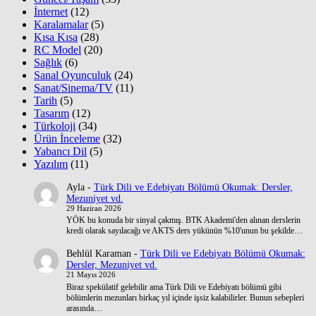
İnternet
(12)
Karalamalar
(5)
Kısa Kısa
(28)
RC Model
(20)
Sağlık
(6)
Sanal Oyunculuk
(24)
Sanat/Sinema/TV
(11)
Tarih
(5)
Tasarım
(12)
Türkoloji
(34)
Ürün İnceleme
(32)
Yabancı Dil
(5)
Yazılım
(11)
Ayla
-
Türk Dili ve Edebiyatı Bölümü Okumak: Dersler,
Mezuniyet vd.
29 Haziran 2026
YÖK bu konuda bir sinyal çakmış. BTK Akademi'den alınan derslerin
kredi olarak sayılacağı ve AKTS ders yükünün %10'unun bu şekilde…
Behlül Karaman
-
Türk Dili ve Edebiyatı Bölümü Okumak:
Dersler, Mezuniyet vd.
21 Mayıs 2026
Biraz spekülatif gelebilir ama Türk Dili ve Edebiyatı bölümü gibi
bölümlerin mezunları birkaç yıl içinde işsiz kalabilirler. Bunun sebepleri
arasında…