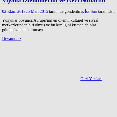
Viyana İzlenimlerim ve Gezi Notlarım
02 Ekim 2013
25 Mart 2015
tarihinde gönderilmiş
İsa Sarı
tarafından
Yüzyıllar boyunca Avrupa’nın en önemli kültürel ve siyasî
merkezlerinden biri olmuş ve bu kimliğini kısmen de olsa
günümüzde de korumayı
Devamı >>
Gezi Yazıları