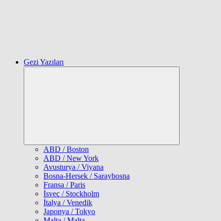
Gezi Yazıları
Expand
child
menu
ABD / Boston
ABD / New York
Avusturya / Viyana
Bosna-Hersek / Saraybosna
Fransa / Paris
İsveç / Stockholm
İtalya / Venedik
Japonya / Tokyo
Malta / Malta