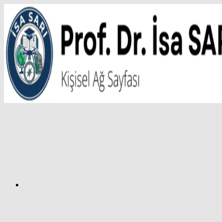
İçeriğe
atla
Facebook
Prof.
Dr.
İsa
SARI
–
Kişisel
Ağ
Sayfası
Instagram