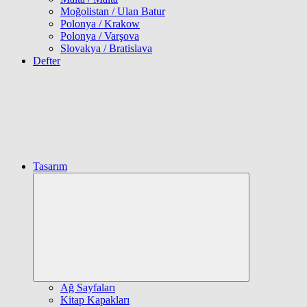
Moğolistan / Ulan Batur
Polonya / Krakow
Polonya / Varşova
Slovakya / Bratislava
Defter
Tasarım
Expand
child
menu
Ağ Sayfaları
Kitap Kapakları