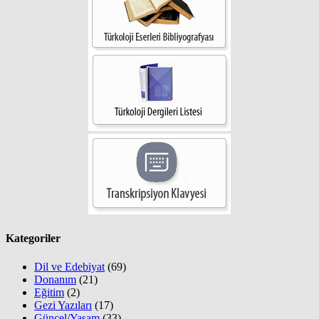
Kategoriler
Dil ve Edebiyat
(69)
Donanım
(21)
Eğitim
(2)
Gezi Yazıları
(17)
Güncel/Yaşam
(33)