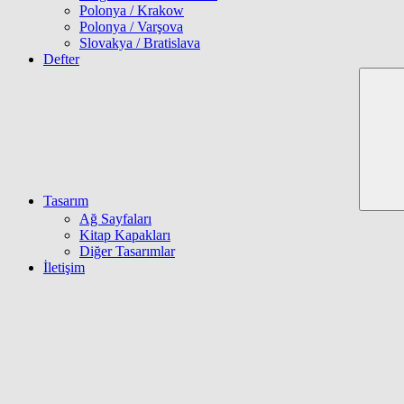
Polonya / Krakow
Polonya / Varşova
Slovakya / Bratislava
Defter
Tasarım
Ağ Sayfaları
Kitap Kapakları
Diğer Tasarımlar
İletişim