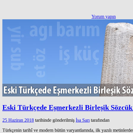
Yorum yapın
Eski Türkçede Eşmerkezli Birleşik Sözcük
25 Haziran 2018
tarihinde gönderilmiş
İsa Sarı
tarafından
Türkçenin tarihî ve modern bütün varyantlarında, ilk yazılı metinlerd