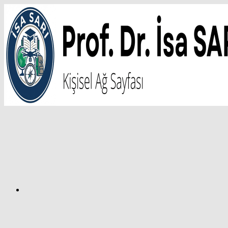
İçeriğe
atla
Facebook
Prof.
Dr.
İsa
SARI
–
Kişisel
Ağ
Sayfası
Instagram