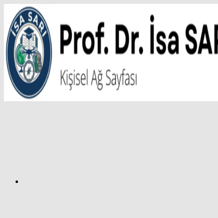
İçeriğe
atla
Facebook
Prof.
Dr.
İsa
SARI
–
Kişisel
Ağ
Sayfası
Instagram