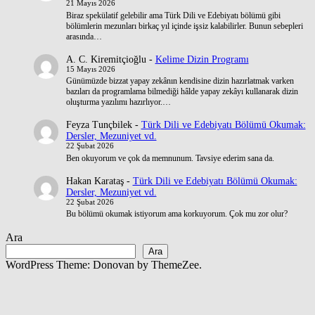
21 Mayıs 2026
Biraz spekülatif gelebilir ama Türk Dili ve Edebiyatı bölümü gibi
bölümlerin mezunları birkaç yıl içinde işsiz kalabilirler. Bunun sebepleri
arasında…
A. C. Kiremitçioğlu
-
Kelime Dizin Programı
15 Mayıs 2026
Günümüzde bizzat yapay zekânın kendisine dizin hazırlatmak varken
bazıları da programlama bilmediği hâlde yapay zekâyı kullanarak dizin
oluşturma yazılımı hazırlıyor.…
Feyza Tunçbilek
-
Türk Dili ve Edebiyatı Bölümü Okumak:
Dersler, Mezuniyet vd.
22 Şubat 2026
Ben okuyorum ve çok da memnunum. Tavsiye ederim sana da.
Hakan Karataş
-
Türk Dili ve Edebiyatı Bölümü Okumak:
Dersler, Mezuniyet vd.
22 Şubat 2026
Bu bölümü okumak istiyorum ama korkuyorum. Çok mu zor olur?
Ara
Ara
WordPress Theme: Donovan by ThemeZee.