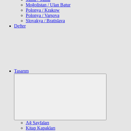
Moğolistan / Ulan Batur
Polonya / Krakow
Polonya / Varşova
Slovakya / Bratislava
Defter
Tasarım
Expand
child
menu
Ağ Sayfaları
Kitap Kapakları