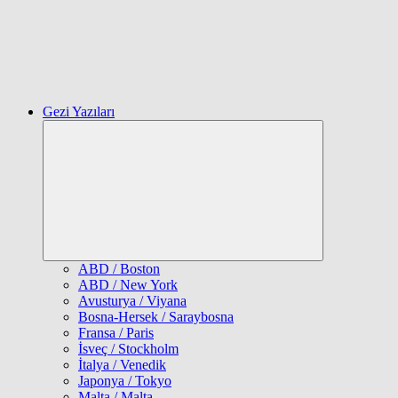
Gezi Yazıları
Expand
child
menu
ABD / Boston
ABD / New York
Avusturya / Viyana
Bosna-Hersek / Saraybosna
Fransa / Paris
İsveç / Stockholm
İtalya / Venedik
Japonya / Tokyo
Malta / Malta