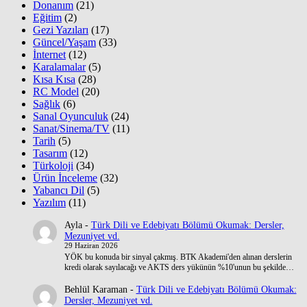
Donanım
(21)
Eğitim
(2)
Gezi Yazıları
(17)
Güncel/Yaşam
(33)
İnternet
(12)
Karalamalar
(5)
Kısa Kısa
(28)
RC Model
(20)
Sağlık
(6)
Sanal Oyunculuk
(24)
Sanat/Sinema/TV
(11)
Tarih
(5)
Tasarım
(12)
Türkoloji
(34)
Ürün İnceleme
(32)
Yabancı Dil
(5)
Yazılım
(11)
Ayla
-
Türk Dili ve Edebiyatı Bölümü Okumak: Dersler,
Mezuniyet vd.
29 Haziran 2026
YÖK bu konuda bir sinyal çakmış. BTK Akademi'den alınan derslerin
kredi olarak sayılacağı ve AKTS ders yükünün %10'unun bu şekilde…
Behlül Karaman
-
Türk Dili ve Edebiyatı Bölümü Okumak:
Dersler, Mezuniyet vd.