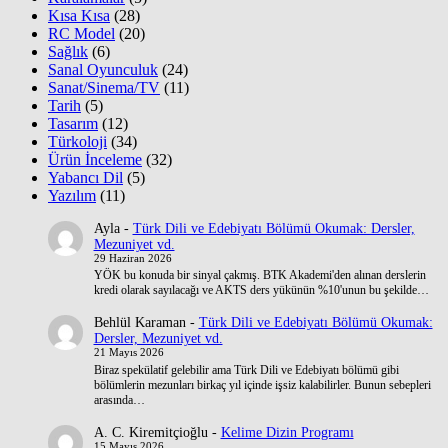
Kısa Kısa
(28)
RC Model
(20)
Sağlık
(6)
Sanal Oyunculuk
(24)
Sanat/Sinema/TV
(11)
Tarih
(5)
Tasarım
(12)
Türkoloji
(34)
Ürün İnceleme
(32)
Yabancı Dil
(5)
Yazılım
(11)
Ayla
-
Türk Dili ve Edebiyatı Bölümü Okumak: Dersler,
Mezuniyet vd.
29 Haziran 2026
YÖK bu konuda bir sinyal çakmış. BTK Akademi'den alınan derslerin
kredi olarak sayılacağı ve AKTS ders yükünün %10'unun bu şekilde…
Behlül Karaman
-
Türk Dili ve Edebiyatı Bölümü Okumak:
Dersler, Mezuniyet vd.
21 Mayıs 2026
Biraz spekülatif gelebilir ama Türk Dili ve Edebiyatı bölümü gibi
bölümlerin mezunları birkaç yıl içinde işsiz kalabilirler. Bunun sebepleri
arasında…
A. C. Kiremitçioğlu
-
Kelime Dizin Programı
15 Mayıs 2026