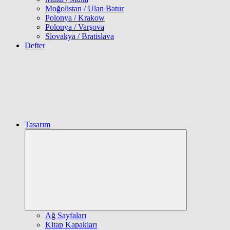
Moğolistan / Ulan Batur
Polonya / Krakow
Polonya / Varşova
Slovakya / Bratislava
Defter
Tasarım
Expand
child
menu
Ağ Sayfaları
Kitap Kapakları