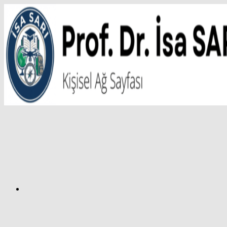
İçeriğe
atla
Facebook
Prof.
Dr.
İsa
SARI
–
Kişisel
Ağ
Sayfası
Instagram