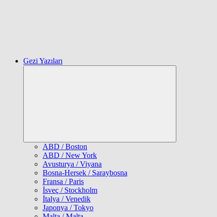
Gezi Yazıları
Expand
child
menu
ABD / Boston
ABD / New York
Avusturya / Viyana
Bosna-Hersek / Saraybosna
Fransa / Paris
İsveç / Stockholm
İtalya / Venedik
Japonya / Tokyo
Malta / Malta