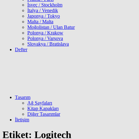
İsveç / Stockholm
İtalya / Venedik
Japonya / Tokyo
Malta / Malta
Moğolistan / Ulan Batur
Polonya / Krakow
Polonya / Varşova
Slovakya / Bratislava
Defter
Tasarım
Ağ Sayfaları
Kitap Kapakları
Diğer Tasarımlar
İletişim
Etiket:
Logitech