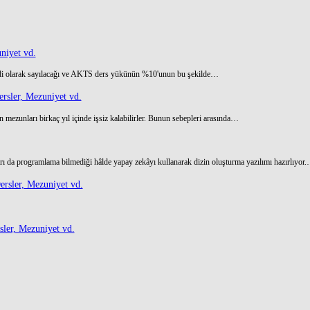
niyet vd.
di olarak sayılacağı ve AKTS ders yükünün %10'unun bu şekilde…
rsler, Mezuniyet vd.
 mezunları birkaç yıl içinde işsiz kalabilirler. Bunun sebepleri arasında…
ı da programlama bilmediği hâlde yapay zekâyı kullanarak dizin oluşturma yazılımı hazırlıyor
rsler, Mezuniyet vd.
ler, Mezuniyet vd.