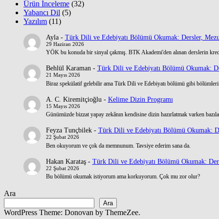
Ürün İnceleme
(32)
Yabancı Dil
(5)
Yazılım
(11)
Ayla
-
Türk Dili ve Edebiyatı Bölümü Okumak: Dersler, Mezu
29 Haziran 2026
YÖK bu konuda bir sinyal çakmış. BTK Akademi'den alınan derslerin kre
Behlül Karaman
-
Türk Dili ve Edebiyatı Bölümü Okumak: De
21 Mayıs 2026
Biraz spekülatif gelebilir ama Türk Dili ve Edebiyatı bölümü gibi bölümlerin
A. C. Kiremitçioğlu
-
Kelime Dizin Programı
15 Mayıs 2026
Günümüzde bizzat yapay zekânın kendisine dizin hazırlatmak varken bazılar
Feyza Tunçbilek
-
Türk Dili ve Edebiyatı Bölümü Okumak: De
22 Şubat 2026
Ben okuyorum ve çok da memnunum. Tavsiye ederim sana da.
Hakan Karataş
-
Türk Dili ve Edebiyatı Bölümü Okumak: Ders
22 Şubat 2026
Bu bölümü okumak istiyorum ama korkuyorum. Çok mu zor olur?
Ara
Ara
WordPress Theme: Donovan by ThemeZee.