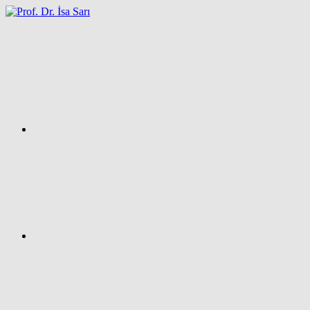
İçeriğe
atla
Facebook
Prof.
Dr.
İsa
SARI
–
Kişisel
Ağ
Sayfası
Instagram
X