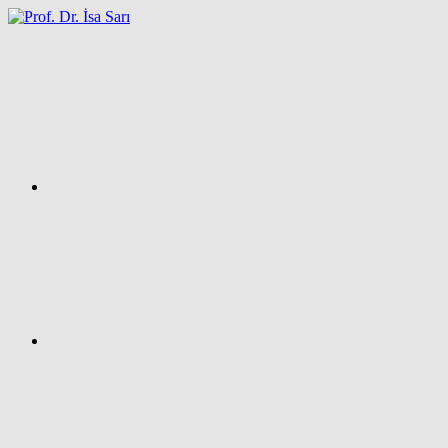
İçeriğe
atla
Facebook
Prof.
Dr.
İsa
SARI
–
Kişisel
Ağ
Sayfası
Instagram
X