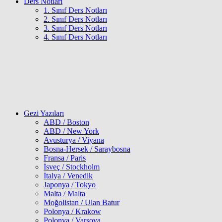
Ders Notları
1. Sınıf Ders Notları
2. Sınıf Ders Notları
3. Sınıf Ders Notları
4. Sınıf Ders Notları
Gezi Yazıları
ABD / Boston
ABD / New York
Avusturya / Viyana
Bosna-Hersek / Saraybosna
Fransa / Paris
İsveç / Stockholm
İtalya / Venedik
Japonya / Tokyo
Malta / Malta
Moğolistan / Ulan Batur
Polonya / Krakow
Polonya / Varşova