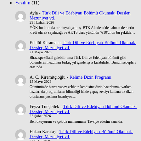
Yazılım
(11)
Ayla
-
Türk Dili ve Edebiyatı Bölümü Okumak: Dersler,
Mezuniyet vd.
29 Haziran 2026
YÖK bu konuda bir sinyal çakmış. BTK Akademi'den alınan derslerin
kredi olarak sayılacağı ve AKTS ders yükünün %10'unun bu şekilde…
Behlül Karaman
-
Türk Dili ve Edebiyatı Bölümü Okumak:
Dersler, Mezuniyet vd.
21 Mayıs 2026
Biraz spekülatif gelebilir ama Türk Dili ve Edebiyatı bölümü gibi
bölümlerin mezunları birkaç yıl içinde işsiz kalabilirler. Bunun sebepleri
arasında…
A. C. Kiremitçioğlu
-
Kelime Dizin Programı
15 Mayıs 2026
Günümüzde bizzat yapay zekânın kendisine dizin hazırlatmak varken
bazıları da programlama bilmediği hâlde yapay zekâyı kullanarak dizin
oluşturma yazılımı hazırlıyor.…
Feyza Tunçbilek
-
Türk Dili ve Edebiyatı Bölümü Okumak:
Dersler, Mezuniyet vd.
22 Şubat 2026
Ben okuyorum ve çok da memnunum. Tavsiye ederim sana da.
Hakan Karataş
-
Türk Dili ve Edebiyatı Bölümü Okumak:
Dersler, Mezuniyet vd.