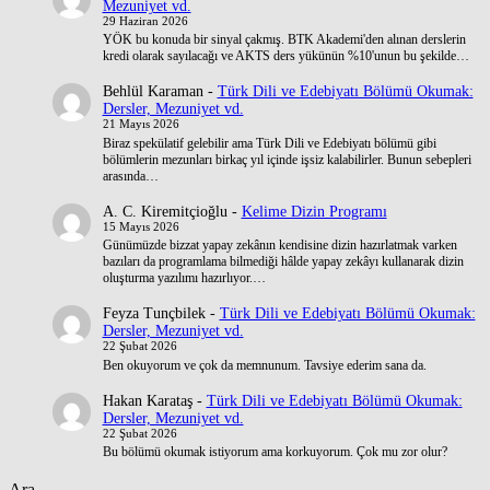
Mezuniyet vd.
29 Haziran 2026
YÖK bu konuda bir sinyal çakmış. BTK Akademi'den alınan derslerin
kredi olarak sayılacağı ve AKTS ders yükünün %10'unun bu şekilde…
Behlül Karaman
-
Türk Dili ve Edebiyatı Bölümü Okumak:
Dersler, Mezuniyet vd.
21 Mayıs 2026
Biraz spekülatif gelebilir ama Türk Dili ve Edebiyatı bölümü gibi
bölümlerin mezunları birkaç yıl içinde işsiz kalabilirler. Bunun sebepleri
arasında…
A. C. Kiremitçioğlu
-
Kelime Dizin Programı
15 Mayıs 2026
Günümüzde bizzat yapay zekânın kendisine dizin hazırlatmak varken
bazıları da programlama bilmediği hâlde yapay zekâyı kullanarak dizin
oluşturma yazılımı hazırlıyor.…
Feyza Tunçbilek
-
Türk Dili ve Edebiyatı Bölümü Okumak:
Dersler, Mezuniyet vd.
22 Şubat 2026
Ben okuyorum ve çok da memnunum. Tavsiye ederim sana da.
Hakan Karataş
-
Türk Dili ve Edebiyatı Bölümü Okumak:
Dersler, Mezuniyet vd.
22 Şubat 2026
Bu bölümü okumak istiyorum ama korkuyorum. Çok mu zor olur?
Ara