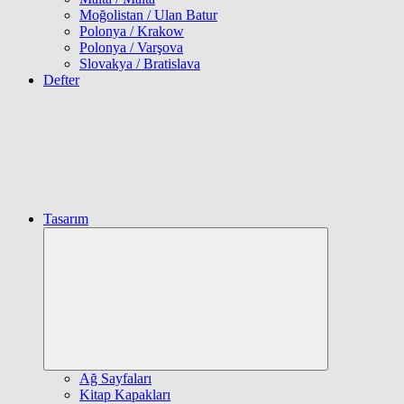
Moğolistan / Ulan Batur
Polonya / Krakow
Polonya / Varşova
Slovakya / Bratislava
Defter
Tasarım
Expand
child
menu
Ağ Sayfaları
Kitap Kapakları