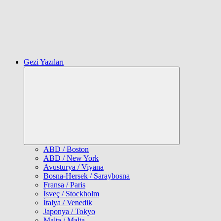
Gezi Yazıları
Expand
child
menu
ABD / Boston
ABD / New York
Avusturya / Viyana
Bosna-Hersek / Saraybosna
Fransa / Paris
İsveç / Stockholm
İtalya / Venedik
Japonya / Tokyo
Malta / Malta