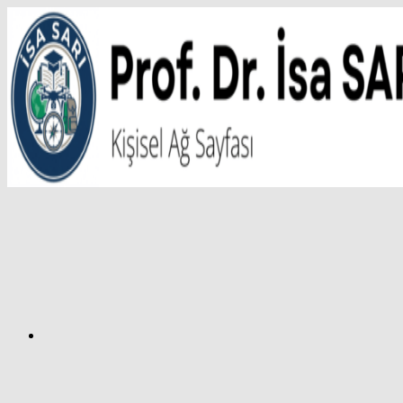
İçeriğe
atla
Facebook
Prof.
Dr.
İsa
SARI
–
Kişisel
Ağ
Sayfası
Instagram