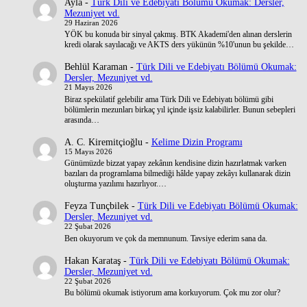
Ayla
-
Türk Dili ve Edebiyatı Bölümü Okumak: Dersler,
Mezuniyet vd.
29 Haziran 2026
YÖK bu konuda bir sinyal çakmış. BTK Akademi'den alınan derslerin
kredi olarak sayılacağı ve AKTS ders yükünün %10'unun bu şekilde…
Behlül Karaman
-
Türk Dili ve Edebiyatı Bölümü Okumak:
Dersler, Mezuniyet vd.
21 Mayıs 2026
Biraz spekülatif gelebilir ama Türk Dili ve Edebiyatı bölümü gibi
bölümlerin mezunları birkaç yıl içinde işsiz kalabilirler. Bunun sebepleri
arasında…
A. C. Kiremitçioğlu
-
Kelime Dizin Programı
15 Mayıs 2026
Günümüzde bizzat yapay zekânın kendisine dizin hazırlatmak varken
bazıları da programlama bilmediği hâlde yapay zekâyı kullanarak dizin
oluşturma yazılımı hazırlıyor.…
Feyza Tunçbilek
-
Türk Dili ve Edebiyatı Bölümü Okumak:
Dersler, Mezuniyet vd.
22 Şubat 2026
Ben okuyorum ve çok da memnunum. Tavsiye ederim sana da.
Hakan Karataş
-
Türk Dili ve Edebiyatı Bölümü Okumak:
Dersler, Mezuniyet vd.
22 Şubat 2026
Bu bölümü okumak istiyorum ama korkuyorum. Çok mu zor olur?