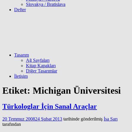
Slovakya / Bratislava
Defter
Tasarım
Ağ Sayfaları
Kitap Kapakları
Diğer Tasarımlar
İletişim
Etiket:
Michigan Üniversitesi
Türkologlar İçin Sanal Araçlar
20 Temmuz 2008
24 Şubat 2013
tarihinde gönderilmiş
İsa Sarı
tarafından