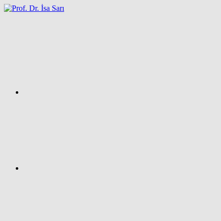
İçeriğe
atla
Facebook
Prof.
Dr.
İsa
SARI
–
Kişisel
Ağ
Sayfası
Instagram
X