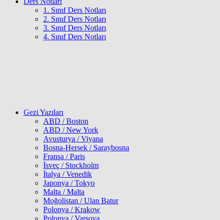
Ders Notları
1. Sınıf Ders Notları
2. Sınıf Ders Notları
3. Sınıf Ders Notları
4. Sınıf Ders Notları
Gezi Yazıları
ABD / Boston
ABD / New York
Avusturya / Viyana
Bosna-Hersek / Saraybosna
Fransa / Paris
İsveç / Stockholm
İtalya / Venedik
Japonya / Tokyo
Malta / Malta
Moğolistan / Ulan Batur
Polonya / Krakow
Polonya / Varşova