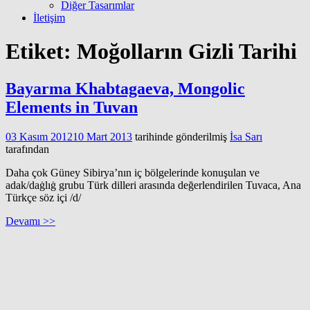
Diğer Tasarımlar
İletişim
Etiket:
Moğolların Gizli Tarihi
Bayarma Khabtagaeva, Mongolic
Elements in Tuvan
03 Kasım 2012
10 Mart 2013
tarihinde gönderilmiş
İsa Sarı
tarafından
Daha çok Güney Sibirya’nın iç bölgelerinde konuşulan ve
adak/daġlıġ grubu Türk dilleri arasında değerlendirilen Tuvaca, Ana
Türkçe söz içi /d/
Devamı >>