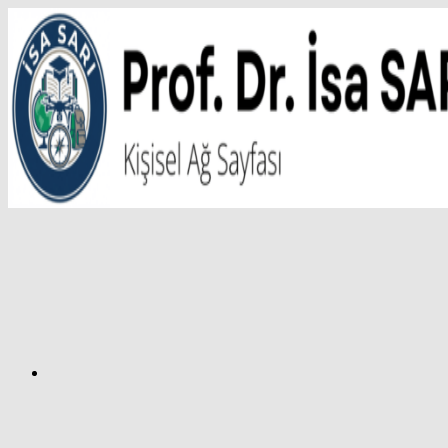
İçeriğe
atla
Facebook
Prof.
Dr.
İsa
SARI
–
Kişisel
Ağ
Sayfası
Instagram