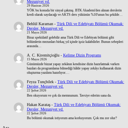
Mezuniyet vd.
29 Haziran 2026
YÖK bu konuda bir sinyal çakmış. BTK Akademi'den alınan derslerin
kredi olarak sayılacağı ve AKTS ders yükünün %10'unun bu şekilde…
Behlül Karaman
-
Türk Dili ve Edebiyatı Bölümü Okumak:
Dersler, Mezuniyet vd.
21 Mayıs 2026
Biraz spekülatif gelebilir ama Türk Dili ve Edebiyatı bölümü gibi
bölümlerin mezunları birkaç yıl içinde işsiz kalabilirler. Bunun sebepleri
arasında…
A. C. Kiremitçioğlu
-
Kelime Dizin Programı
15 Mayıs 2026
Günümüzde bizzat yapay zekânın kendisine dizin hazırlatmak varken
bazıları da programlama bilmediği hâlde yapay zekâyı kullanarak dizin
oluşturma yazılımı hazırlıyor.…
Feyza Tunçbilek
-
Türk Dili ve Edebiyatı Bölümü Okumak:
Dersler, Mezuniyet vd.
22 Şubat 2026
Ben okuyorum ve çok da memnunum. Tavsiye ederim sana da.
Hakan Karataş
-
Türk Dili ve Edebiyatı Bölümü Okumak:
Dersler, Mezuniyet vd.
22 Şubat 2026
Bu bölümü okumak istiyorum ama korkuyorum. Çok mu zor olur?
Ara