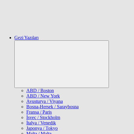
Gezi Yazıları
Expand
child
menu
ABD / Boston
ABD / New York
Avusturya / Viyana
Bosna-Hersek / Saraybosna
Fransa / Paris
İsveç / Stockholm
İtalya / Venedik
Japonya / Tokyo
Malta / Malta