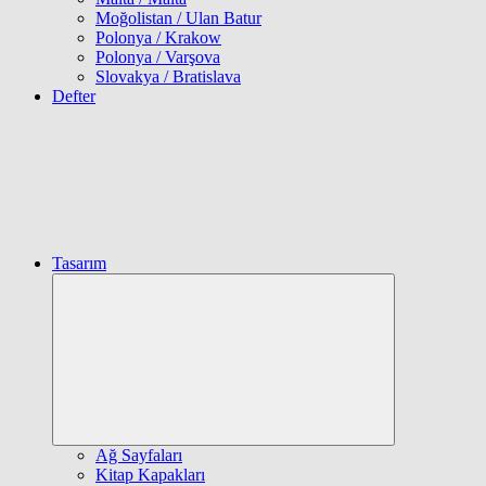
Moğolistan / Ulan Batur
Polonya / Krakow
Polonya / Varşova
Slovakya / Bratislava
Defter
Tasarım
Expand
child
menu
Ağ Sayfaları
Kitap Kapakları