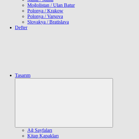
Moğolistan / Ulan Batur
Polonya / Krakow
Polonya / Varşova
Slovakya / Bratislava
Defter
Tasarım
Expand
child
menu
Ağ Sayfaları
Kitap Kapakları