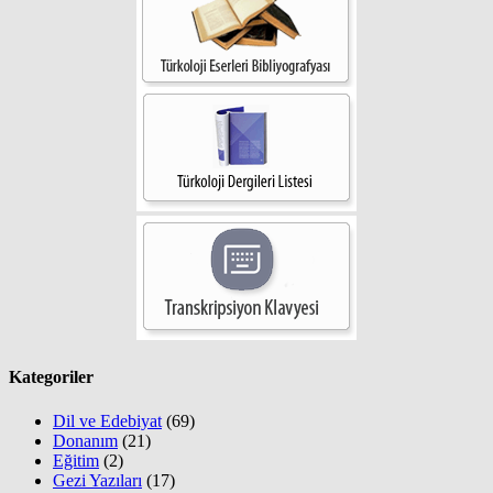
Kategoriler
Dil ve Edebiyat
(69)
Donanım
(21)
Eğitim
(2)
Gezi Yazıları
(17)