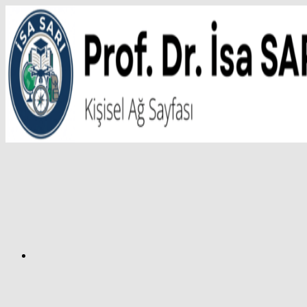
İçeriğe
atla
Facebook
Prof.
Dr.
İsa
SARI
–
Kişisel
Ağ
Sayfası
Instagram