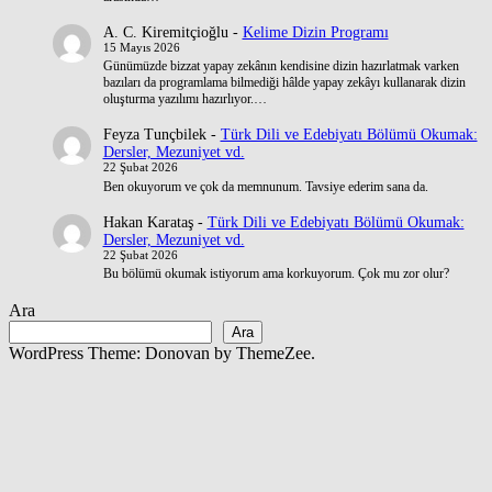
A. C. Kiremitçioğlu
-
Kelime Dizin Programı
15 Mayıs 2026
Günümüzde bizzat yapay zekânın kendisine dizin hazırlatmak varken
bazıları da programlama bilmediği hâlde yapay zekâyı kullanarak dizin
oluşturma yazılımı hazırlıyor.…
Feyza Tunçbilek
-
Türk Dili ve Edebiyatı Bölümü Okumak:
Dersler, Mezuniyet vd.
22 Şubat 2026
Ben okuyorum ve çok da memnunum. Tavsiye ederim sana da.
Hakan Karataş
-
Türk Dili ve Edebiyatı Bölümü Okumak:
Dersler, Mezuniyet vd.
22 Şubat 2026
Bu bölümü okumak istiyorum ama korkuyorum. Çok mu zor olur?
Ara
Ara
WordPress Theme: Donovan by ThemeZee.