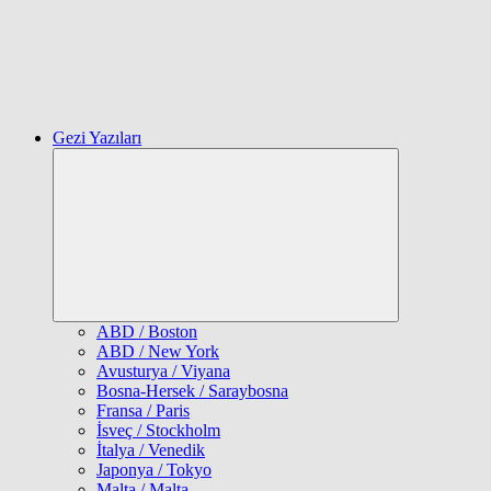
Gezi Yazıları
Expand
child
menu
ABD / Boston
ABD / New York
Avusturya / Viyana
Bosna-Hersek / Saraybosna
Fransa / Paris
İsveç / Stockholm
İtalya / Venedik
Japonya / Tokyo
Malta / Malta