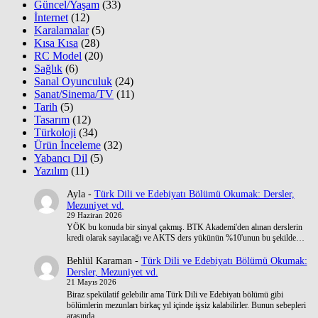
Güncel/Yaşam
(33)
İnternet
(12)
Karalamalar
(5)
Kısa Kısa
(28)
RC Model
(20)
Sağlık
(6)
Sanal Oyunculuk
(24)
Sanat/Sinema/TV
(11)
Tarih
(5)
Tasarım
(12)
Türkoloji
(34)
Ürün İnceleme
(32)
Yabancı Dil
(5)
Yazılım
(11)
Ayla
-
Türk Dili ve Edebiyatı Bölümü Okumak: Dersler,
Mezuniyet vd.
29 Haziran 2026
YÖK bu konuda bir sinyal çakmış. BTK Akademi'den alınan derslerin
kredi olarak sayılacağı ve AKTS ders yükünün %10'unun bu şekilde…
Behlül Karaman
-
Türk Dili ve Edebiyatı Bölümü Okumak:
Dersler, Mezuniyet vd.
21 Mayıs 2026
Biraz spekülatif gelebilir ama Türk Dili ve Edebiyatı bölümü gibi
bölümlerin mezunları birkaç yıl içinde işsiz kalabilirler. Bunun sebepleri
arasında…