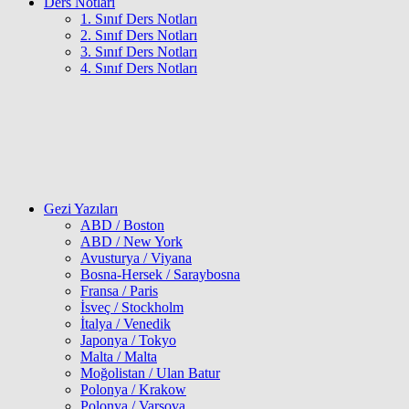
Ders Notları
1. Sınıf Ders Notları
2. Sınıf Ders Notları
3. Sınıf Ders Notları
4. Sınıf Ders Notları
Gezi Yazıları
ABD / Boston
ABD / New York
Avusturya / Viyana
Bosna-Hersek / Saraybosna
Fransa / Paris
İsveç / Stockholm
İtalya / Venedik
Japonya / Tokyo
Malta / Malta
Moğolistan / Ulan Batur
Polonya / Krakow
Polonya / Varşova