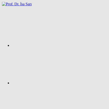
İçeriğe
atla
Facebook
Prof.
Dr.
İsa
SARI
–
Kişisel
Ağ
Sayfası
Instagram
X