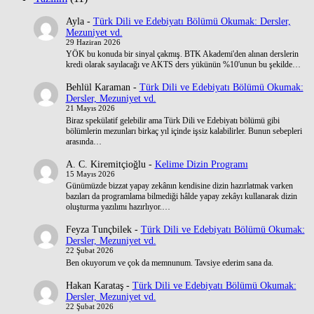
Ayla
-
Türk Dili ve Edebiyatı Bölümü Okumak: Dersler,
Mezuniyet vd.
29 Haziran 2026
YÖK bu konuda bir sinyal çakmış. BTK Akademi'den alınan derslerin
kredi olarak sayılacağı ve AKTS ders yükünün %10'unun bu şekilde…
Behlül Karaman
-
Türk Dili ve Edebiyatı Bölümü Okumak:
Dersler, Mezuniyet vd.
21 Mayıs 2026
Biraz spekülatif gelebilir ama Türk Dili ve Edebiyatı bölümü gibi
bölümlerin mezunları birkaç yıl içinde işsiz kalabilirler. Bunun sebepleri
arasında…
A. C. Kiremitçioğlu
-
Kelime Dizin Programı
15 Mayıs 2026
Günümüzde bizzat yapay zekânın kendisine dizin hazırlatmak varken
bazıları da programlama bilmediği hâlde yapay zekâyı kullanarak dizin
oluşturma yazılımı hazırlıyor.…
Feyza Tunçbilek
-
Türk Dili ve Edebiyatı Bölümü Okumak:
Dersler, Mezuniyet vd.
22 Şubat 2026
Ben okuyorum ve çok da memnunum. Tavsiye ederim sana da.
Hakan Karataş
-
Türk Dili ve Edebiyatı Bölümü Okumak:
Dersler, Mezuniyet vd.
22 Şubat 2026