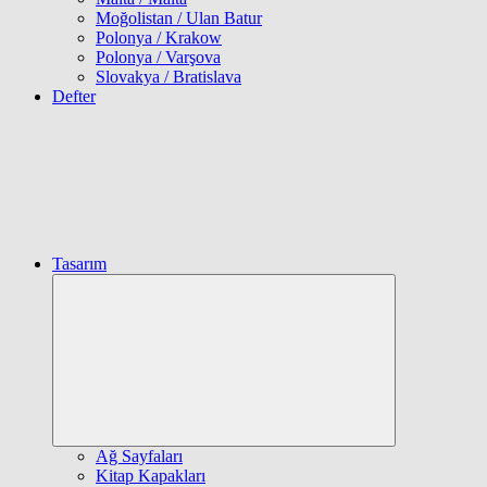
Moğolistan / Ulan Batur
Polonya / Krakow
Polonya / Varşova
Slovakya / Bratislava
Defter
Tasarım
Expand
child
menu
Ağ Sayfaları
Kitap Kapakları