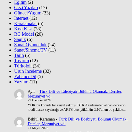
Eğitim
(2)
Gezi Yazıları
(17)
Güncel/Yaşam
(33)
İnternet
(12)
Karalamalar
(5)
Kısa Kısa
(28)
RC Model
(20)
Sağlık
(6)
Sanal Oyunculuk
(24)
Sanat/Sinema/TV
(11)
Tarih
(5)
Tasarım
(12)
Türkoloji
(34)
Ürün İnceleme
(32)
Yabancı Dil
(5)
Yazılım
(11)
Ayla
-
Türk Dili ve Edebiyatı Bölümü Okumak: Dersler,
Mezuniyet vd.
29 Haziran 2026
YÖK bu konuda bir sinyal çakmış. BTK Akademi'den alınan derslerin
kredi olarak sayılacağı ve AKTS ders yükünün %10'unun bu şekilde…
Behlül Karaman
-
Türk Dili ve Edebiyatı Bölümü Okumak:
Dersler, Mezuniyet vd.
21 Mayıs 2026