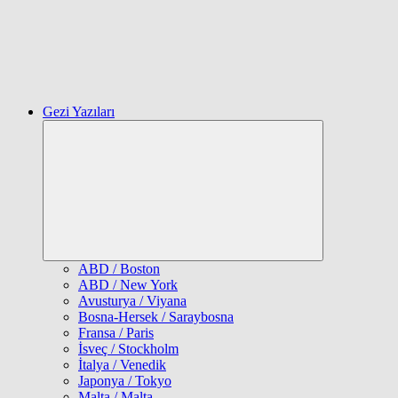
Gezi Yazıları
Expand
child
menu
ABD / Boston
ABD / New York
Avusturya / Viyana
Bosna-Hersek / Saraybosna
Fransa / Paris
İsveç / Stockholm
İtalya / Venedik
Japonya / Tokyo
Malta / Malta