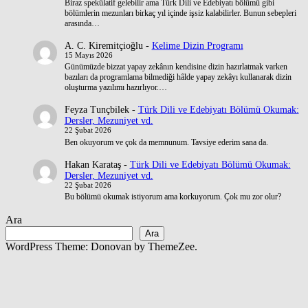
Biraz spekülatif gelebilir ama Türk Dili ve Edebiyatı bölümü gibi
bölümlerin mezunları birkaç yıl içinde işsiz kalabilirler. Bunun sebepleri
arasında…
A. C. Kiremitçioğlu
-
Kelime Dizin Programı
15 Mayıs 2026
Günümüzde bizzat yapay zekânın kendisine dizin hazırlatmak varken
bazıları da programlama bilmediği hâlde yapay zekâyı kullanarak dizin
oluşturma yazılımı hazırlıyor.…
Feyza Tunçbilek
-
Türk Dili ve Edebiyatı Bölümü Okumak:
Dersler, Mezuniyet vd.
22 Şubat 2026
Ben okuyorum ve çok da memnunum. Tavsiye ederim sana da.
Hakan Karataş
-
Türk Dili ve Edebiyatı Bölümü Okumak:
Dersler, Mezuniyet vd.
22 Şubat 2026
Bu bölümü okumak istiyorum ama korkuyorum. Çok mu zor olur?
Ara
Ara
WordPress Theme: Donovan by ThemeZee.