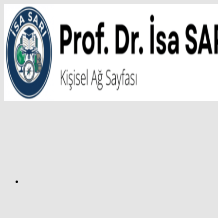
İçeriğe
atla
Facebook
Prof.
Dr.
İsa
SARI
–
Kişisel
Ağ
Sayfası
Instagram