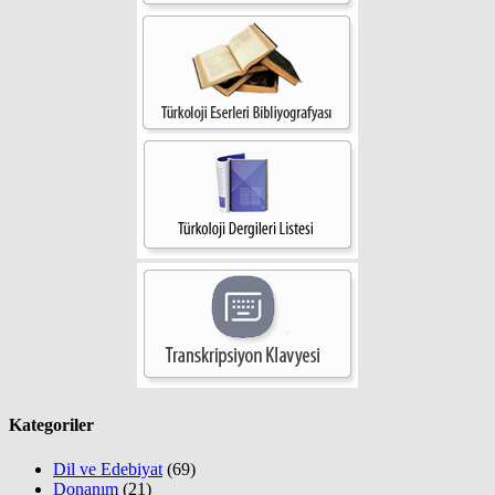
Kategoriler
Dil ve Edebiyat
(69)
Donanım
(21)