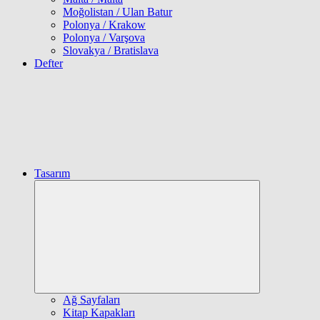
Moğolistan / Ulan Batur
Polonya / Krakow
Polonya / Varşova
Slovakya / Bratislava
Defter
Tasarım
Expand
child
menu
Ağ Sayfaları
Kitap Kapakları