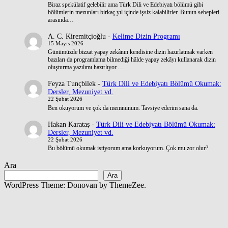
Biraz spekülatif gelebilir ama Türk Dili ve Edebiyatı bölümü gibi
bölümlerin mezunları birkaç yıl içinde işsiz kalabilirler. Bunun sebepleri
arasında…
A. C. Kiremitçioğlu
-
Kelime Dizin Programı
15 Mayıs 2026
Günümüzde bizzat yapay zekânın kendisine dizin hazırlatmak varken
bazıları da programlama bilmediği hâlde yapay zekâyı kullanarak dizin
oluşturma yazılımı hazırlıyor.…
Feyza Tunçbilek
-
Türk Dili ve Edebiyatı Bölümü Okumak:
Dersler, Mezuniyet vd.
22 Şubat 2026
Ben okuyorum ve çok da memnunum. Tavsiye ederim sana da.
Hakan Karataş
-
Türk Dili ve Edebiyatı Bölümü Okumak:
Dersler, Mezuniyet vd.
22 Şubat 2026
Bu bölümü okumak istiyorum ama korkuyorum. Çok mu zor olur?
Ara
Ara
WordPress Theme: Donovan by ThemeZee.