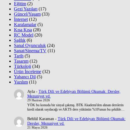
Eğitim
(2)
Gezi Yazıları
(17)
Güncel/Yaşam
(33)
İnternet
(12)
Karalamalar
(5)
Kısa Kısa
(28)
RC Model
(20)
Sağlık
(6)
Sanal Oyunculuk
(24)
Sanat/Sinema/TV
(11)
Tarih
(5)
Tasarım
(12)
Türkoloji
(34)
Ürün İnceleme
(32)
Yabancı Dil
(5)
Yazılım
(11)
Ayla
-
Türk Dili ve Edebiyatı Bölümü Okumak: Dersler,
Mezuniyet vd.
29 Haziran 2026
YÖK bu konuda bir sinyal çakmış. BTK Akademi'den alınan derslerin
kredi olarak sayılacağı ve AKTS ders yükünün %10'unun bu şekilde…
Behlül Karaman
-
Türk Dili ve Edebiyatı Bölümü Okumak:
Dersler, Mezuniyet vd.
21 Mayıs 2026