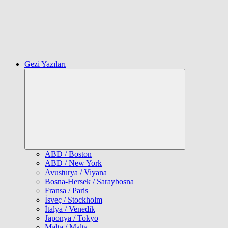
Gezi Yazıları
Expand
child
menu
ABD / Boston
ABD / New York
Avusturya / Viyana
Bosna-Hersek / Saraybosna
Fransa / Paris
İsveç / Stockholm
İtalya / Venedik
Japonya / Tokyo
Malta / Malta