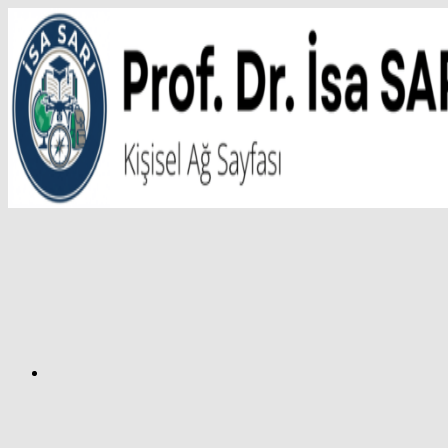
İçeriğe
atla
Facebook
Prof.
Dr.
İsa
SARI
–
Kişisel
Ağ
Sayfası
Instagram