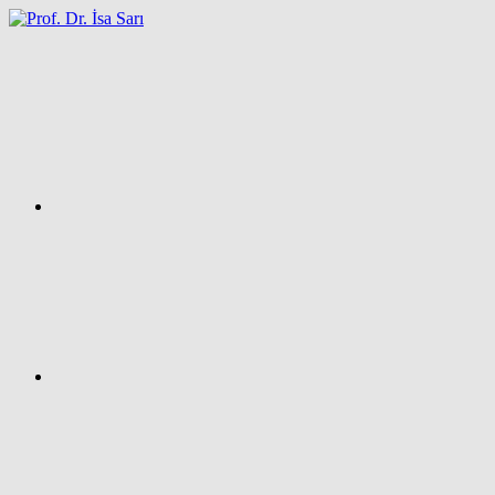
İçeriğe
atla
Facebook
Prof.
Dr.
İsa
SARI
–
Kişisel
Ağ
Sayfası
Instagram
X