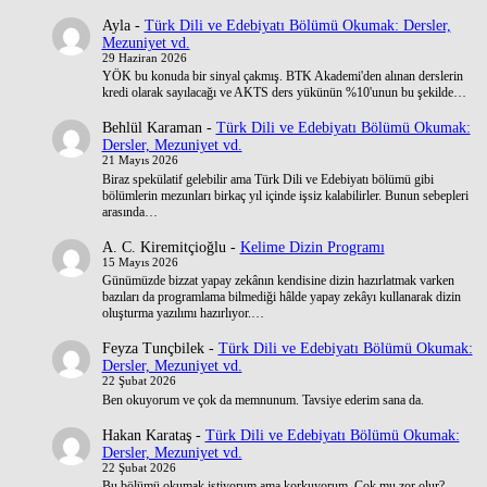
Ayla
-
Türk Dili ve Edebiyatı Bölümü Okumak: Dersler,
Mezuniyet vd.
29 Haziran 2026
YÖK bu konuda bir sinyal çakmış. BTK Akademi'den alınan derslerin
kredi olarak sayılacağı ve AKTS ders yükünün %10'unun bu şekilde…
Behlül Karaman
-
Türk Dili ve Edebiyatı Bölümü Okumak:
Dersler, Mezuniyet vd.
21 Mayıs 2026
Biraz spekülatif gelebilir ama Türk Dili ve Edebiyatı bölümü gibi
bölümlerin mezunları birkaç yıl içinde işsiz kalabilirler. Bunun sebepleri
arasında…
A. C. Kiremitçioğlu
-
Kelime Dizin Programı
15 Mayıs 2026
Günümüzde bizzat yapay zekânın kendisine dizin hazırlatmak varken
bazıları da programlama bilmediği hâlde yapay zekâyı kullanarak dizin
oluşturma yazılımı hazırlıyor.…
Feyza Tunçbilek
-
Türk Dili ve Edebiyatı Bölümü Okumak:
Dersler, Mezuniyet vd.
22 Şubat 2026
Ben okuyorum ve çok da memnunum. Tavsiye ederim sana da.
Hakan Karataş
-
Türk Dili ve Edebiyatı Bölümü Okumak:
Dersler, Mezuniyet vd.
22 Şubat 2026
Bu bölümü okumak istiyorum ama korkuyorum. Çok mu zor olur?