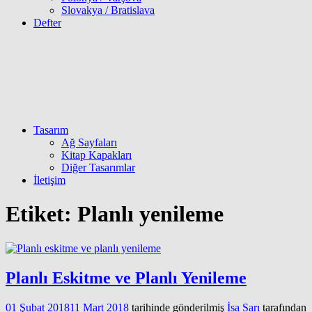
Slovakya / Bratislava
Defter
Tasarım
Ağ Sayfaları
Kitap Kapakları
Diğer Tasarımlar
İletişim
Etiket:
Planlı yenileme
Planlı Eskitme ve Planlı Yenileme
01 Şubat 2018
11 Mart 2018
tarihinde gönderilmiş
İsa Sarı
tarafından