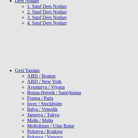
Ders Notları
1. Sınıf Ders Notları
2. Sınıf Ders Notları
3. Sınıf Ders Notları
4. Sınıf Ders Notları
Gezi Yazıları
ABD / Boston
ABD / New York
Avusturya / Viyana
Bosna-Hersek / Saraybosna
Fransa / Paris
İsveç / Stockholm
İtalya / Venedik
Japonya / Tokyo
Malta / Malta
Moğolistan / Ulan Batur
Polonya / Krakow
Polonya / Varşova