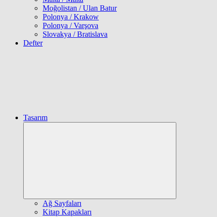
Moğolistan / Ulan Batur
Polonya / Krakow
Polonya / Varşova
Slovakya / Bratislava
Defter
Tasarım
Expand
child
menu
Ağ Sayfaları
Kitap Kapakları