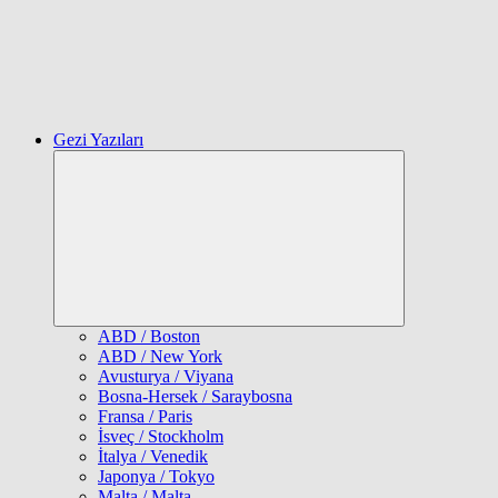
Gezi Yazıları
Expand
child
menu
ABD / Boston
ABD / New York
Avusturya / Viyana
Bosna-Hersek / Saraybosna
Fransa / Paris
İsveç / Stockholm
İtalya / Venedik
Japonya / Tokyo
Malta / Malta