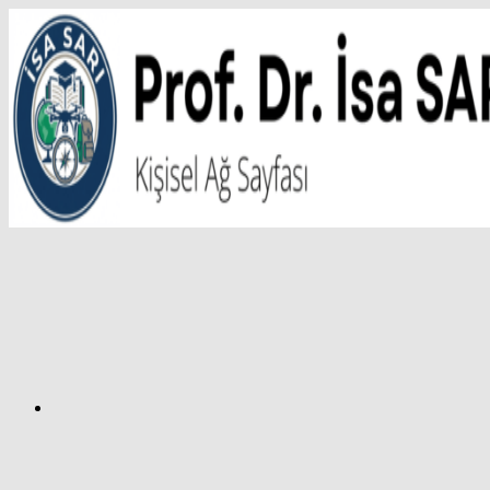
İçeriğe
atla
Facebook
Prof.
Dr.
İsa
SARI
–
Kişisel
Ağ
Sayfası
Instagram