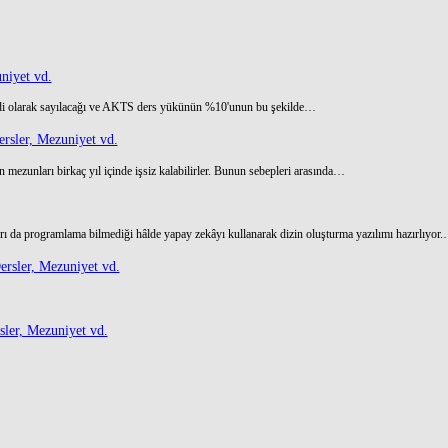
niyet vd.
di olarak sayılacağı ve AKTS ders yükünün %10'unun bu şekilde…
rsler, Mezuniyet vd.
 mezunları birkaç yıl içinde işsiz kalabilirler. Bunun sebepleri arasında…
ı da programlama bilmediği hâlde yapay zekâyı kullanarak dizin oluşturma yazılımı hazırlıyor
rsler, Mezuniyet vd.
ler, Mezuniyet vd.