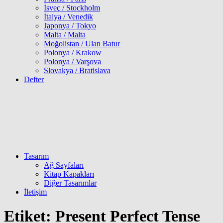
İsveç / Stockholm
İtalya / Venedik
Japonya / Tokyo
Malta / Malta
Moğolistan / Ulan Batur
Polonya / Krakow
Polonya / Varşova
Slovakya / Bratislava
Defter
Tasarım
Ağ Sayfaları
Kitap Kapakları
Diğer Tasarımlar
İletişim
Etiket:
Present Perfect Tense