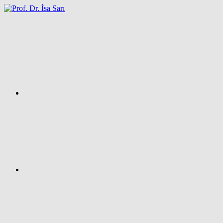
İçeriğe
atla
Facebook
Prof.
Dr.
İsa
SARI
–
Kişisel
Ağ
Sayfası
Instagram
X