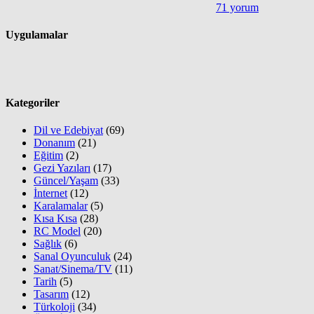
71 yorum
Uygulamalar
Kategoriler
Dil ve Edebiyat
(69)
Donanım
(21)
Eğitim
(2)
Gezi Yazıları
(17)
Güncel/Yaşam
(33)
İnternet
(12)
Karalamalar
(5)
Kısa Kısa
(28)
RC Model
(20)
Sağlık
(6)
Sanal Oyunculuk
(24)
Sanat/Sinema/TV
(11)
Tarih
(5)
Tasarım
(12)
Türkoloji
(34)