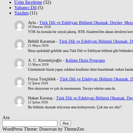
Ürün İnceleme
(32)
Yabancı Dil
(5)
Yazılım
(11)
Ayla
-
Türk Dili ve Edebiyatı Bölümü Okumak: Dersler, Mezu
29 Haziran 2026
YÖK bu konuda bir sinyal çakmış. BTK Akademi'den alınan derslerin kre
Behlül Karaman
-
Türk Dili ve Edebiyatı Bölümü Okumak: De
21 Mayıs 2026
Biraz spekülatif gelebilir ama Türk Dili ve Edebiyatı bölümü gibi bölümlerin
A. C. Kiremitçioğlu
-
Kelime Dizin Programı
15 Mayıs 2026
Günümüzde bizzat yapay zekânın kendisine dizin hazırlatmak varken bazılar
Feyza Tunçbilek
-
Türk Dili ve Edebiyatı Bölümü Okumak: De
22 Şubat 2026
Ben okuyorum ve çok da memnunum. Tavsiye ederim sana da.
Hakan Karataş
-
Türk Dili ve Edebiyatı Bölümü Okumak: Ders
22 Şubat 2026
Bu bölümü okumak istiyorum ama korkuyorum. Çok mu zor olur?
Ara
Ara
WordPress Theme: Donovan by ThemeZee.