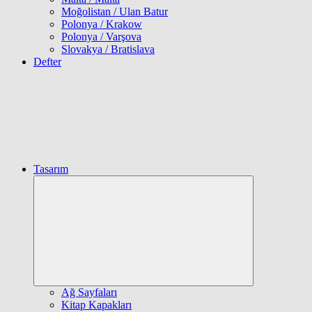
Moğolistan / Ulan Batur
Polonya / Krakow
Polonya / Varşova
Slovakya / Bratislava
Defter
Tasarım
Expand
child
menu
Ağ Sayfaları
Kitap Kapakları