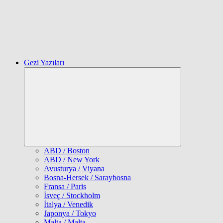
Gezi Yazıları
Expand
child
menu
ABD / Boston
ABD / New York
Avusturya / Viyana
Bosna-Hersek / Saraybosna
Fransa / Paris
İsveç / Stockholm
İtalya / Venedik
Japonya / Tokyo
Malta / Malta