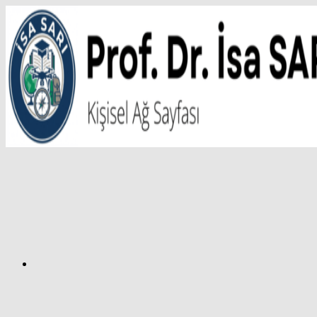
İçeriğe
atla
Facebook
Prof.
Dr.
İsa
SARI
–
Kişisel
Ağ
Sayfası
Instagram