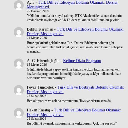
Ayla
-
Türk Dili ve Edebiyatı Bölümü Okumak: Dersler,
Mezuniyet vd.
29 Haziran 2026
YÖK bu konuda bir sinyal çakmış. BTK Akademi'den alınan derslerin
kredi olarak sayılacağı ve AKTS ders yükünün %10'unun bu şekilde…
Behlül Karaman
-
Türk Dili ve Edebiyatı Bölümü Okumak:
Dersler, Mezuniyet vd.
21 Mayıs 2026
Biraz spekülatif gelebilir ama Türk Dili ve Edebiyatı bölümü gibi
bölümlerin mezunları birkaç yıl içinde işsiz kalabilirler. Bunun sebepleri
arasında…
A. C. Kiremitçioğlu
-
Kelime Dizin Programı
15 Mayıs 2026
Günümüzde bizzat yapay zekânın kendisine dizin hazırlatmak varken
bazıları da programlama bilmediği hâlde yapay zekâyı kullanarak dizin
oluşturma yazılımı hazırlıyor.…
Feyza Tunçbilek
-
Türk Dili ve Edebiyatı Bölümü Okumak:
Dersler, Mezuniyet vd.
22 Şubat 2026
Ben okuyorum ve çok da memnunum. Tavsiye ederim sana da.
Hakan Karataş
-
Türk Dili ve Edebiyatı Bölümü Okumak:
Dersler, Mezuniyet vd.
22 Şubat 2026
Bu bölümü okumak istiyorum ama korkuyorum. Çok mu zor olur?