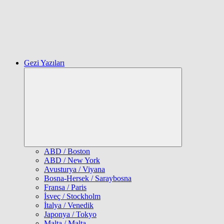
Gezi Yazıları
Expand
child
menu
ABD / Boston
ABD / New York
Avusturya / Viyana
Bosna-Hersek / Saraybosna
Fransa / Paris
İsveç / Stockholm
İtalya / Venedik
Japonya / Tokyo
Malta / Malta