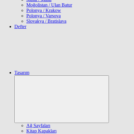
Moğolistan / Ulan Batur
Polonya / Krakow
Polonya / Varşova
Slovakya / Bratislava
Defter
Tasarım
Expand
child
menu
Ağ Sayfaları
Kitap Kapakları