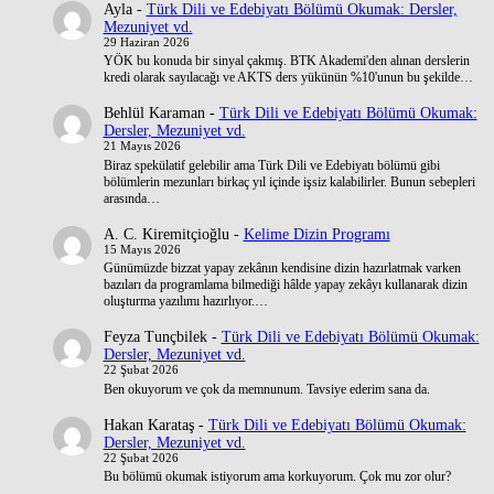
Ayla
-
Türk Dili ve Edebiyatı Bölümü Okumak: Dersler,
Mezuniyet vd.
29 Haziran 2026
YÖK bu konuda bir sinyal çakmış. BTK Akademi'den alınan derslerin
kredi olarak sayılacağı ve AKTS ders yükünün %10'unun bu şekilde…
Behlül Karaman
-
Türk Dili ve Edebiyatı Bölümü Okumak:
Dersler, Mezuniyet vd.
21 Mayıs 2026
Biraz spekülatif gelebilir ama Türk Dili ve Edebiyatı bölümü gibi
bölümlerin mezunları birkaç yıl içinde işsiz kalabilirler. Bunun sebepleri
arasında…
A. C. Kiremitçioğlu
-
Kelime Dizin Programı
15 Mayıs 2026
Günümüzde bizzat yapay zekânın kendisine dizin hazırlatmak varken
bazıları da programlama bilmediği hâlde yapay zekâyı kullanarak dizin
oluşturma yazılımı hazırlıyor.…
Feyza Tunçbilek
-
Türk Dili ve Edebiyatı Bölümü Okumak:
Dersler, Mezuniyet vd.
22 Şubat 2026
Ben okuyorum ve çok da memnunum. Tavsiye ederim sana da.
Hakan Karataş
-
Türk Dili ve Edebiyatı Bölümü Okumak:
Dersler, Mezuniyet vd.
22 Şubat 2026
Bu bölümü okumak istiyorum ama korkuyorum. Çok mu zor olur?