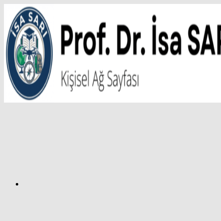
İçeriğe
atla
Facebook
Prof.
Dr.
İsa
SARI
–
Kişisel
Ağ
Sayfası
Instagram