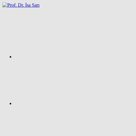
İçeriğe
atla
Facebook
Prof.
Dr.
İsa
SARI
–
Kişisel
Ağ
Sayfası
Instagram
X