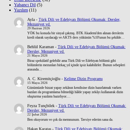
Yabancı Dil
(5)
Yazılım
(11)
Ayla
-
Türk Dili ve Edebiyatı Bölümü Okumak: Dersler,
Mezuniyet vd.
29 Haziran 2026
YÖK bu konuda bir sinyal çakmış. BTK Akademi'den alınan derslerin
kredi olarak sayılacağı ve AKTS ders yükünün %10'unun bu şekilde…
Behlül Karaman
-
Türk Dili ve Edebiyatı Bölümü Okumak:
Dersler, Mezuniyet vd.
21 Mayıs 2026
Biraz spekülatif gelebilir ama Türk Dili ve Edebiyatı bölümü gibi
bölümlerin mezunları birkaç yıl içinde işsiz kalabilirler. Bunun sebepleri
arasında…
A. C. Kiremitçioğlu
-
Kelime Dizin Programı
15 Mayıs 2026
Günümüzde bizzat yapay zekânın kendisine dizin hazırlatmak varken
bazıları da programlama bilmediği hâlde yapay zekâyı kullanarak dizin
oluşturma yazılımı hazırlıyor.…
Feyza Tunçbilek
-
Türk Dili ve Edebiyatı Bölümü Okumak:
Dersler, Mezuniyet vd.
22 Şubat 2026
Ben okuyorum ve çok da memnunum. Tavsiye ederim sana da.
Hakan Karataş
-
Türk Dili ve Edebiyatı Bölümü Okumak: