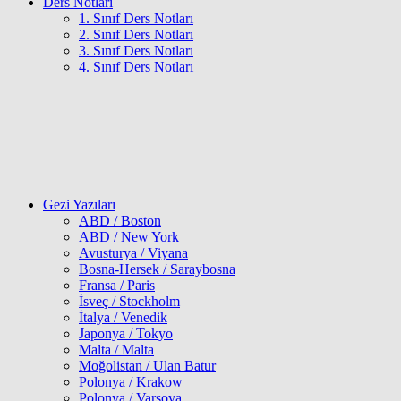
Ders Notları
1. Sınıf Ders Notları
2. Sınıf Ders Notları
3. Sınıf Ders Notları
4. Sınıf Ders Notları
Gezi Yazıları
ABD / Boston
ABD / New York
Avusturya / Viyana
Bosna-Hersek / Saraybosna
Fransa / Paris
İsveç / Stockholm
İtalya / Venedik
Japonya / Tokyo
Malta / Malta
Moğolistan / Ulan Batur
Polonya / Krakow
Polonya / Varşova