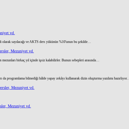
niyet vd.
di olarak sayılacağı ve AKTS ders yükünün %10'unun bu şekilde…
rsler, Mezuniyet vd.
 mezunları birkaç yıl içinde işsiz kalabilirler. Bunun sebepleri arasında…
ı da programlama bilmediği hâlde yapay zekâyı kullanarak dizin oluşturma yazılımı hazırlıyor
rsler, Mezuniyet vd.
ler, Mezuniyet vd.