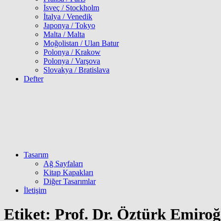
İsveç / Stockholm
İtalya / Venedik
Japonya / Tokyo
Malta / Malta
Moğolistan / Ulan Batur
Polonya / Krakow
Polonya / Varşova
Slovakya / Bratislava
Defter
Tasarım
Ağ Sayfaları
Kitap Kapakları
Diğer Tasarımlar
İletişim
Etiket:
Prof. Dr. Öztürk Emiroğ