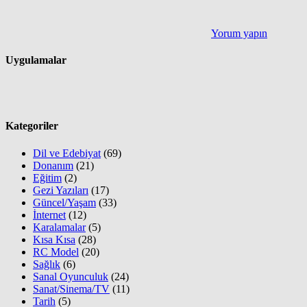
Yorum yapın
Uygulamalar
Kategoriler
Dil ve Edebiyat
(69)
Donanım
(21)
Eğitim
(2)
Gezi Yazıları
(17)
Güncel/Yaşam
(33)
İnternet
(12)
Karalamalar
(5)
Kısa Kısa
(28)
RC Model
(20)
Sağlık
(6)
Sanal Oyunculuk
(24)
Sanat/Sinema/TV
(11)
Tarih
(5)