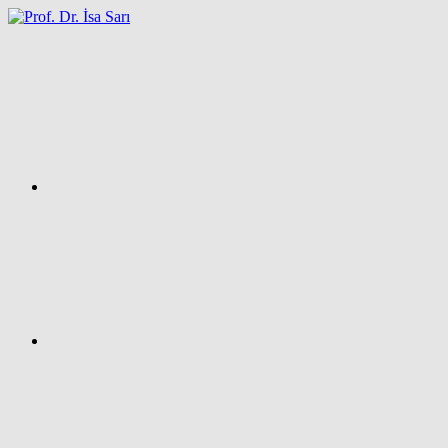
İçeriğe
atla
Facebook
Prof.
Dr.
İsa
SARI
–
Kişisel
Ağ
Sayfası
Instagram
X