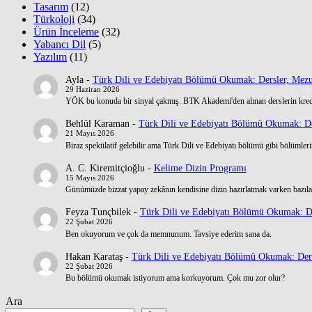
Tasarım
(12)
Türkoloji
(34)
Ürün İnceleme
(32)
Yabancı Dil
(5)
Yazılım
(11)
Ayla
-
Türk Dili ve Edebiyatı Bölümü Okumak: Dersler, Mezu
29 Haziran 2026
YÖK bu konuda bir sinyal çakmış. BTK Akademi'den alınan derslerin kre
Behlül Karaman
-
Türk Dili ve Edebiyatı Bölümü Okumak: De
21 Mayıs 2026
Biraz spekülatif gelebilir ama Türk Dili ve Edebiyatı bölümü gibi bölümlerin
A. C. Kiremitçioğlu
-
Kelime Dizin Programı
15 Mayıs 2026
Günümüzde bizzat yapay zekânın kendisine dizin hazırlatmak varken bazılar
Feyza Tunçbilek
-
Türk Dili ve Edebiyatı Bölümü Okumak: De
22 Şubat 2026
Ben okuyorum ve çok da memnunum. Tavsiye ederim sana da.
Hakan Karataş
-
Türk Dili ve Edebiyatı Bölümü Okumak: Ders
22 Şubat 2026
Bu bölümü okumak istiyorum ama korkuyorum. Çok mu zor olur?
Ara