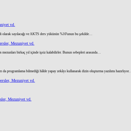
niyet vd.
di olarak sayılacağı ve AKTS ders yükünün %10'unun bu şekilde…
rsler, Mezuniyet vd.
 mezunları birkaç yıl içinde işsiz kalabilirler. Bunun sebepleri arasında…
ı da programlama bilmediği hâlde yapay zekâyı kullanarak dizin oluşturma yazılımı hazırlıyor
rsler, Mezuniyet vd.
ler, Mezuniyet vd.