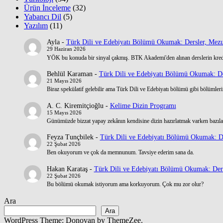
Ürün İnceleme
(32)
Yabancı Dil
(5)
Yazılım
(11)
Ayla
-
Türk Dili ve Edebiyatı Bölümü Okumak: Dersler, Mezu
29 Haziran 2026
YÖK bu konuda bir sinyal çakmış. BTK Akademi'den alınan derslerin kre
Behlül Karaman
-
Türk Dili ve Edebiyatı Bölümü Okumak: De
21 Mayıs 2026
Biraz spekülatif gelebilir ama Türk Dili ve Edebiyatı bölümü gibi bölümlerin
A. C. Kiremitçioğlu
-
Kelime Dizin Programı
15 Mayıs 2026
Günümüzde bizzat yapay zekânın kendisine dizin hazırlatmak varken bazılar
Feyza Tunçbilek
-
Türk Dili ve Edebiyatı Bölümü Okumak: De
22 Şubat 2026
Ben okuyorum ve çok da memnunum. Tavsiye ederim sana da.
Hakan Karataş
-
Türk Dili ve Edebiyatı Bölümü Okumak: Ders
22 Şubat 2026
Bu bölümü okumak istiyorum ama korkuyorum. Çok mu zor olur?
Ara
Ara
WordPress Theme: Donovan by ThemeZee.