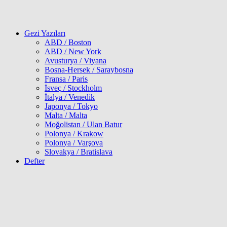
Gezi Yazıları
ABD / Boston
ABD / New York
Avusturya / Viyana
Bosna-Hersek / Saraybosna
Fransa / Paris
İsveç / Stockholm
İtalya / Venedik
Japonya / Tokyo
Malta / Malta
Moğolistan / Ulan Batur
Polonya / Krakow
Polonya / Varşova
Slovakya / Bratislava
Defter