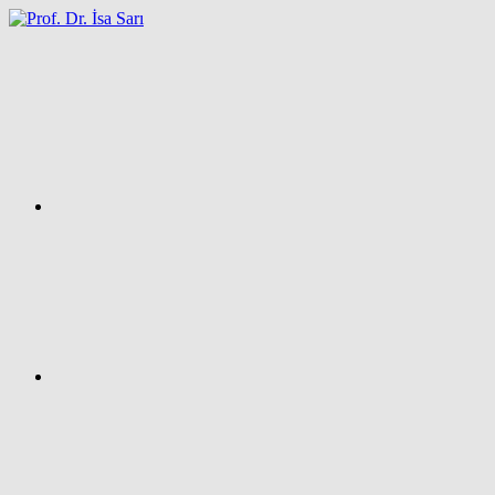
İçeriğe
atla
Facebook
Prof.
Dr.
İsa
SARI
–
Kişisel
Ağ
Sayfası
Instagram
X