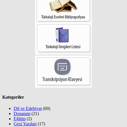
Kategoriler
Dil ve Edebiyat
(69)
Donanım
(21)
Eğitim
(2)
Gezi Yazıları
(17)