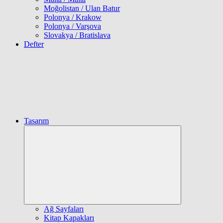
Moğolistan / Ulan Batur
Polonya / Krakow
Polonya / Varşova
Slovakya / Bratislava
Defter
Tasarım
Expand
child
menu
Ağ Sayfaları
Kitap Kapakları