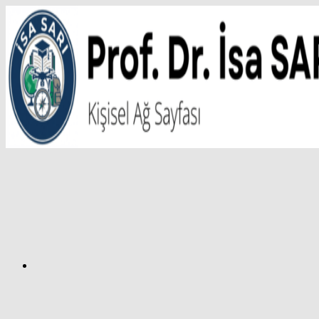
İçeriğe
atla
Facebook
Prof.
Dr.
İsa
SARI
–
Kişisel
Ağ
Sayfası
Instagram