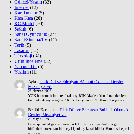
Güncel/Yaşam
(33)
İnternet
(12)
Karalamalar
(5)
Kısa Kısa
(28)
RC Model
(20)
Sağlık
(6)
Sanal Oyunculuk
(24)
Sanat/Sinema/TV
(11)
Tarih
(5)
Tasarım
(12)
Türkoloji
(34)
Ürün İnceleme
(32)
Yabancı Dil
(5)
Yazılım
(11)
Ayla
-
Türk Dili ve Edebiyatı Bölümü Okumak: Dersler,
Mezuniyet vd.
29 Haziran 2026
YÖK bu konuda bir sinyal çakmış. BTK Akademi'den alınan derslerin
kredi olarak sayılacağı ve AKTS ders yükünün %10'unun bu şekilde…
Behlül Karaman
-
Türk Dili ve Edebiyatı Bölümü Okumak:
Dersler, Mezuniyet vd.
21 Mayıs 2026
Biraz spekülatif gelebilir ama Türk Dili ve Edebiyatı bölümü gibi
bölümlerin mezunları birkaç yıl içinde işsiz kalabilirler. Bunun sebepleri
arasında…