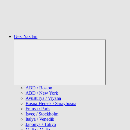
Gezi Yazıları
Expand
child
menu
ABD / Boston
ABD / New York
Avusturya / Viyana
Bosna-Hersek / Saraybosna
Fransa / Paris
İsveç / Stockholm
İtalya / Venedik
Japonya / Tokyo
Malta / Malta