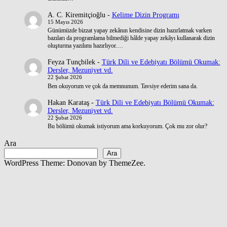
A. C. Kiremitçioğlu
-
Kelime Dizin Programı
15 Mayıs 2026
Günümüzde bizzat yapay zekânın kendisine dizin hazırlatmak varken
bazıları da programlama bilmediği hâlde yapay zekâyı kullanarak dizin
oluşturma yazılımı hazırlıyor.…
Feyza Tunçbilek
-
Türk Dili ve Edebiyatı Bölümü Okumak:
Dersler, Mezuniyet vd.
22 Şubat 2026
Ben okuyorum ve çok da memnunum. Tavsiye ederim sana da.
Hakan Karataş
-
Türk Dili ve Edebiyatı Bölümü Okumak:
Dersler, Mezuniyet vd.
22 Şubat 2026
Bu bölümü okumak istiyorum ama korkuyorum. Çok mu zor olur?
Ara
Ara
WordPress Theme: Donovan by ThemeZee.