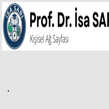
İçeriğe
atla
Facebook
Prof.
Dr.
İsa
SARI
–
Kişisel
Ağ
Sayfası
Instagram