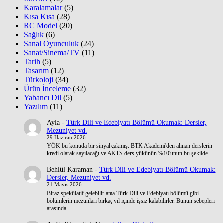
Karalamalar
(5)
Kısa Kısa
(28)
RC Model
(20)
Sağlık
(6)
Sanal Oyunculuk
(24)
Sanat/Sinema/TV
(11)
Tarih
(5)
Tasarım
(12)
Türkoloji
(34)
Ürün İnceleme
(32)
Yabancı Dil
(5)
Yazılım
(11)
Ayla
-
Türk Dili ve Edebiyatı Bölümü Okumak: Dersler,
Mezuniyet vd.
29 Haziran 2026
YÖK bu konuda bir sinyal çakmış. BTK Akademi'den alınan derslerin
kredi olarak sayılacağı ve AKTS ders yükünün %10'unun bu şekilde…
Behlül Karaman
-
Türk Dili ve Edebiyatı Bölümü Okumak:
Dersler, Mezuniyet vd.
21 Mayıs 2026
Biraz spekülatif gelebilir ama Türk Dili ve Edebiyatı bölümü gibi
bölümlerin mezunları birkaç yıl içinde işsiz kalabilirler. Bunun sebepleri
arasında…