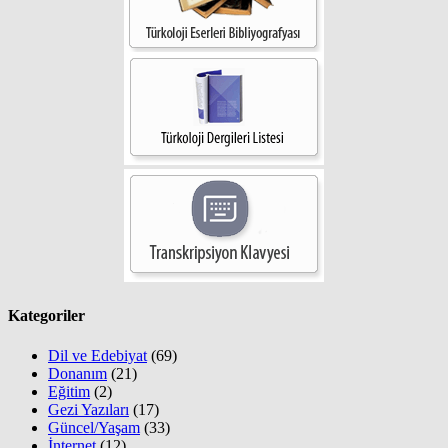
Kategoriler
Dil ve Edebiyat
(69)
Donanım
(21)
Eğitim
(2)
Gezi Yazıları
(17)
Güncel/Yaşam
(33)
İnternet
(12)