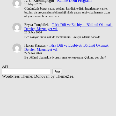
A. C. Kiremitçioğlu
-
Kelime Dizin Programı
15 Mayıs 2026
Günümüzde bizzat yapay zekânın kendisine dizin hazırlatmak varken
bazıları da programlama bilmediği hâlde yapay zekâyı kullanarak dizin
oluşturma yazılımı hazırlıyor.…
Feyza Tunçbilek
-
Türk Dili ve Edebiyatı Bölümü Okumak:
Dersler, Mezuniyet vd.
22 Şubat 2026
Ben okuyorum ve çok da memnunum. Tavsiye ederim sana da.
Hakan Karataş
-
Türk Dili ve Edebiyatı Bölümü Okumak:
Dersler, Mezuniyet vd.
22 Şubat 2026
Bu bölümü okumak istiyorum ama korkuyorum. Çok mu zor olur?
Ara
Ara
WordPress Theme: Donovan by ThemeZee.