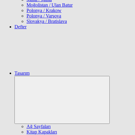
Moğolistan / Ulan Batur
Polonya / Krakow
Polonya / Varşova
Slovakya / Bratislava
Defter
Tasarım
Expand
child
menu
Ağ Sayfaları
Kitap Kapakları