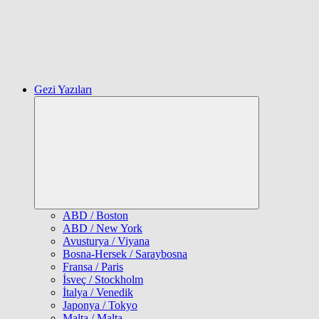
Gezi Yazıları
Expand
child
menu
ABD / Boston
ABD / New York
Avusturya / Viyana
Bosna-Hersek / Saraybosna
Fransa / Paris
İsveç / Stockholm
İtalya / Venedik
Japonya / Tokyo
Malta / Malta