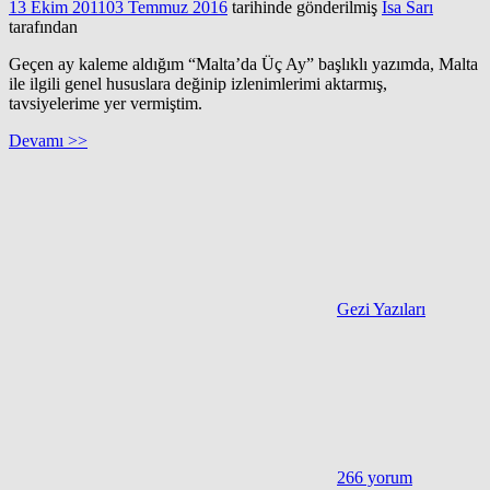
13 Ekim 2011
03 Temmuz 2016
tarihinde gönderilmiş
İsa Sarı
tarafından
Geçen ay kaleme aldığım “Malta’da Üç Ay” başlıklı yazımda, Malta
ile ilgili genel hususlara değinip izlenimlerimi aktarmış,
tavsiyelerime yer vermiştim.
Devamı >>
Gezi Yazıları
266 yorum